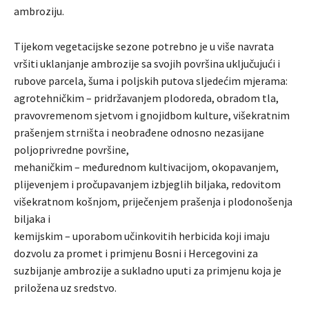
ambroziju.
Tijekom vegetacijske sezone potrebno je u više navrata
vršiti uklanjanje ambrozije sa svojih površina uključujući i
rubove parcela, šuma i poljskih putova sljedećim mjerama:
agrotehničkim – pridržavanjem plodoreda, obradom tla,
pravovremenom sjetvom i gnojidbom kulture, višekratnim
prašenjem strništa i neobrađene odnosno nezasijane
poljoprivredne površine,
mehaničkim – međurednom kultivacijom, okopavanjem,
plijevenjem i pročupavanjem izbjeglih biljaka, redovitom
višekratnom košnjom, priječenjem prašenja i plodonošenja
biljaka i
kemijskim – uporabom učinkovitih herbicida koji imaju
dozvolu za promet i primjenu Bosni i Hercegovini za
suzbijanje ambrozije a sukladno uputi za primjenu koja je
priložena uz sredstvo.