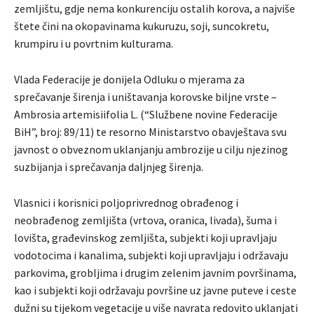
zemljištu, gdje nema konkurenciju ostalih korova, a najviše
štete čini na okopavinama kukuruzu, soji, suncokretu,
krumpiru i u povrtnim kulturama.
Vlada Federacije je donijela Odluku o mjerama za
sprečavanje širenja i uništavanja korovske biljne vrste –
Ambrosia artemisiifolia L. (“Službene novine Federacije
BiH”, broj: 89/11) te resorno Ministarstvo obavještava svu
javnost o obveznom uklanjanju ambrozije u cilju njezinog
suzbijanja i sprečavanja daljnjeg širenja.
Vlasnici i korisnici poljoprivrednog obrađenog i
neobrađenog zemljišta (vrtova, oranica, livada), šuma i
lovišta, građevinskog zemljišta, subjekti koji upravljaju
vodotocima i kanalima, subjekti koji upravljaju i održavaju
parkovima, grobljima i drugim zelenim javnim površinama,
kao i subjekti koji održavaju površine uz javne puteve i ceste
dužni su tijekom vegetacije u više navrata redovito uklanjati