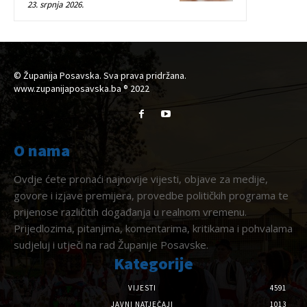
23. srpnja 2026.
© Županija Posavska. Sva prava pridržana.
www.zupanijaposavska.ba ® 2022
O nama
Ovdje ćete pronaći najnovije vijesti, objave za medije,
govore i izjave premijera, provedbe političkih programa te
prijenose različitih događanja u realnom vremenu.
Prijedlozima, pitanjima, komentarima, kritikama i pohvalama
sudjeluj i utječi na rad Županije Posavske.
Kategorije
VIJESTI
4591
JAVNI NATJEČAJI
1013