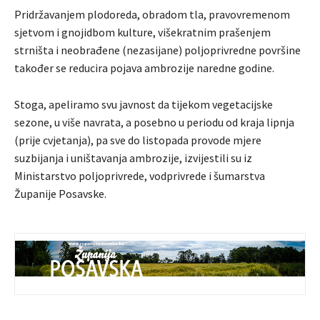
Pridržavanjem plodoreda, obradom tla, pravovremenom
sjetvom i gnojidbom kulture, višekratnim prašenjem
strništa i neobrađene (nezasijane) poljoprivredne površine
također se reducira pojava ambrozije naredne godine.
Stoga, apeliramo svu javnost da tijekom vegetacijske
sezone, u više navrata, a posebno u periodu od kraja lipnja
(prije cvjetanja), pa sve do listopada provode mjere
suzbijanja i uništavanja ambrozije, izvijestili su iz
Ministarstvo poljoprivrede, vodprivrede i šumarstva
Županije Posavske.