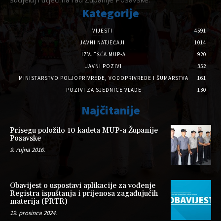
Kategorije
VIJESTI
4591
JAVNI NATJEČAJI
1014
IZVJEŠĆA MUP-A
920
JAVNI POZIVI
352
MINISTARSTVO POLJOPRIVREDE, VODOPRIVREDE I ŠUMARSTVA
161
POZIVI ZA SJEDNICE VLADE
130
Najčitanije
Prisegu položilo 10 kadeta MUP-a Županije
Posavske
9. rujna 2016.
Obavijest o uspostavi aplikacije za vođenje
Registra ispuštanja i prijenosa zagađujućih
materija (PRTR)
19. prosinca 2024.