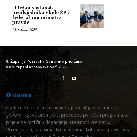
Održan sastanak
predsjednika Vlade ŽP i
federalnog ministra
pravde
23. srpnja 2026.
© Županija Posavska. Sva prava pridržana.
www.zupanijaposavska.ba ® 2022
O nama
Ovdje ćete pronaći najnovije vijesti, objave za medije,
govore i izjave premijera, provedbe političkih programa te
prijenose različitih događanja u realnom vremenu.
Prijedlozima, pitanjima, komentarima, kritikama i pohvalama
sudjeluj i utječi na rad Županije Posavske.