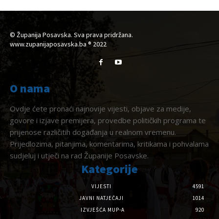
© Županija Posavska. Sva prava pridržana.
www.zupanijaposavska.ba ® 2022
O nama
Ovdje ćete pronaći najnovije vijesti, objave za medije,
govore i izjave premijera, provedbe političkih programa te
prijenose različitih događanja u realnom vremenu.
Prijedlozima, pitanjima, komentarima, kritikama i pohvalama
sudjeluj i utječi na rad Županije Posavske.
Kategorije
VIJESTI
4591
JAVNI NATJEČAJI
1014
IZVJEŠĆA MUP-A
920