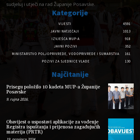
sudjeluj i utječi na rad Županije Posavske.
Kategorije
VIJESTI
4591
JAVNI NATJEČAJI
1013
IZVJEŠĆA MUP-A
918
JAVNI POZIVI
352
MINISTARSTVO POLJOPRIVREDE, VODOPRIVREDE I ŠUMARSTVA
161
POZIVI ZA SJEDNICE VLADE
130
Najčitanije
Prisegu položilo 10 kadeta MUP-a Županije
Posavske
9. rujna 2016.
Obavijest o uspostavi aplikacije za vođenje
Registra ispuštanja i prijenosa zagađujućih
materija (PRTR)
19. prosinca 2024.