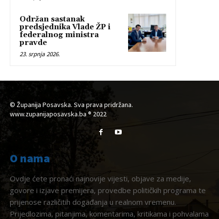
Održan sastanak
predsjednika Vlade ŽP i
federalnog ministra
pravde
23. srpnja 2026.
© Županija Posavska. Sva prava pridržana.
www.zupanijaposavska.ba ® 2022
O nama
Ovdje ćete pronaći najnovije vijesti, objave za medije,
govore i izjave premijera, provedbe političkih programa te
prijenose različitih događanja u realnom vremenu.
Prijedlozima, pitanjima, komentarima, kritikama i pohvalama