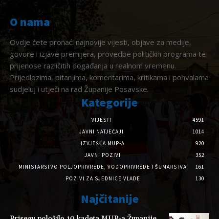
O nama
Ovdje ćete pronaći najnovije vijesti, objave za medije,
govore i izjave premijera, provedbe političkih programa te
prijenose različitih događanja u realnom vremenu.
Prijedlozima, pitanjima, komentarima, kritikama i pohvalama
sudjeluj i utječi na rad Županije Posavske.
Kategorije
VIJESTI
4591
JAVNI NATJEČAJI
1014
IZVJEŠĆA MUP-A
920
JAVNI POZIVI
352
MINISTARSTVO POLJOPRIVREDE, VODOPRIVREDE I ŠUMARSTVA
161
POZIVI ZA SJEDNICE VLADE
130
Najčitanije
Prisegu položilo 10 kadeta MUP-a Županije