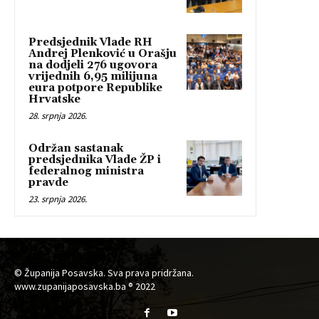
Predsjednik Vlade RH
Andrej Plenković u Orašju
na dodjeli 276 ugovora
vrijednih 6,95 milijuna
eura potpore Republike
Hrvatske
28. srpnja 2026.
Održan sastanak
predsjednika Vlade ŽP i
federalnog ministra
pravde
23. srpnja 2026.
© Županija Posavska. Sva prava pridržana.
www.zupanijaposavska.ba ® 2022