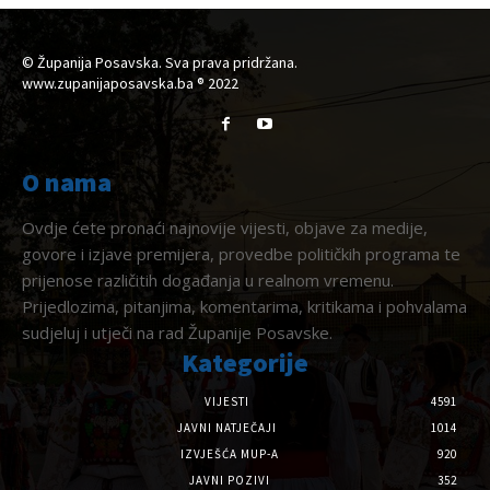
© Županija Posavska. Sva prava pridržana.
www.zupanijaposavska.ba ® 2022
O nama
Ovdje ćete pronaći najnovije vijesti, objave za medije,
govore i izjave premijera, provedbe političkih programa te
prijenose različitih događanja u realnom vremenu.
Prijedlozima, pitanjima, komentarima, kritikama i pohvalama
sudjeluj i utječi na rad Županije Posavske.
Kategorije
VIJESTI
4591
JAVNI NATJEČAJI
1014
IZVJEŠĆA MUP-A
920
JAVNI POZIVI
352