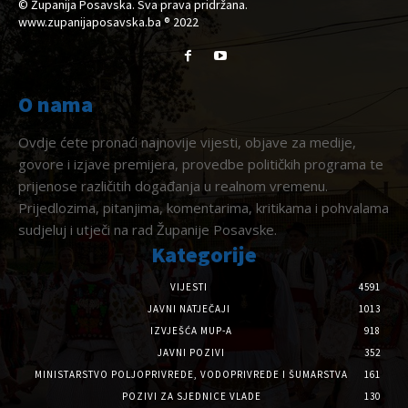
© Županija Posavska. Sva prava pridržana.
www.zupanijaposavska.ba ® 2022
O nama
Ovdje ćete pronaći najnovije vijesti, objave za medije,
govore i izjave premijera, provedbe političkih programa te
prijenose različitih događanja u realnom vremenu.
Prijedlozima, pitanjima, komentarima, kritikama i pohvalama
sudjeluj i utječi na rad Županije Posavske.
Kategorije
VIJESTI
4591
JAVNI NATJEČAJI
1013
IZVJEŠĆA MUP-A
918
JAVNI POZIVI
352
MINISTARSTVO POLJOPRIVREDE, VODOPRIVREDE I ŠUMARSTVA
161
POZIVI ZA SJEDNICE VLADE
130