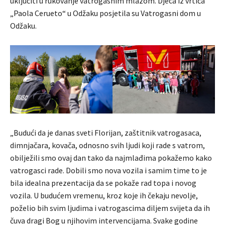
uključiti u rukovanje vatrogasnim mlazom. Djeca iz vrtića
„Paola Cerueto“ u Odžaku posjetila su Vatrogasni dom u
Odžaku.
„Budući da je danas sveti Florijan, zaštitnik vatrogasaca,
dimnjačara, kovača, odnosno svih ljudi koji rade s vatrom,
obilježili smo ovaj dan tako da najmlađima pokažemo kako
vatrogasci rade. Dobili smo nova vozila i samim time to je
bila idealna prezentacija da se pokaže rad topa i novog
vozila. U budućem vremenu, kroz koje ih čekaju nevolje,
poželio bih svim ljudima i vatrogascima diljem svijeta da ih
čuva dragi Bog u njihovim intervencijama. Svake godine