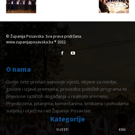
© Županija Posavska. Sva prava pridržana.
www.zupanijaposavska.ba ® 2022
O nama
Ovdje ćete pronaći najnovije vijesti, objave za medije,
govore i izjave premijera, provedbe političkih programa te
prijenose različitih događanja u realnom vremenu.
Prijedlozima, pitanjima, komentarima, kritikama i pohvalama
sudjeluj i utječi na rad Županije Posavske.
Kategorije
VIJESTI
4591