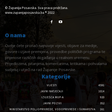
© Županija Posavska. Sva prava pridržana.
www.zupanijaposavska.ba ® 2022
O nama
Ovdje ćete pronaći najnovije vijesti, objave za medije,
govore i izjave premijera, provedbe političkih programa te
prijenose različitih događanja u realnom vremenu.
Prijedlozima, pitanjima, komentarima, kritikama i pohvalama
sudjeluj i utječi na rad Županije Posavske.
Kategorije
VIJESTI
4591
JAVNI NATJEČAJI
1014
IZVJEŠĆA MUP-A
920
JAVNI POZIVI
352
MINISTARSTVO POLJOPRIVREDE, VODOPRIVREDE I ŠUMARSTVA
161