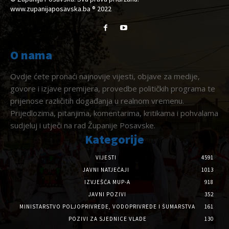
www.zupanijaposavska.ba ® 2022
O nama
Ovdje ćete pronaći najnovije vijesti, objave za medije,
govore i izjave premijera, provedbe političkih programa te
prijenose različitih događanja u realnom vremenu.
Prijedlozima, pitanjima, komentarima, kritikama i pohvalama
sudjeluj i utječi na rad Županije Posavske.
Kategorije
VIJESTI
4591
JAVNI NATJEČAJI
1013
IZVJEŠĆA MUP-A
918
JAVNI POZIVI
352
MINISTARSTVO POLJOPRIVREDE, VODOPRIVREDE I ŠUMARSTVA
161
POZIVI ZA SJEDNICE VLADE
130