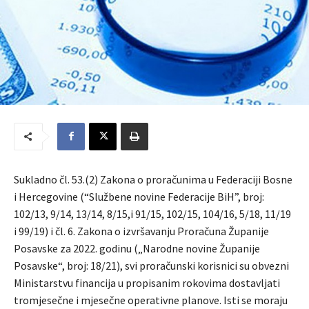
Sukladno čl. 53.(2) Zakona o proračunima u Federaciji Bosne
i Hercegovine (“Službene novine Federacije BiH”, broj:
102/13, 9/14, 13/14, 8/15,i 91/15, 102/15, 104/16, 5/18, 11/19
i 99/19) i čl. 6. Zakona o izvršavanju Proračuna Županije
Posavske za 2022. godinu („Narodne novine Županije
Posavske“, broj: 18/21), svi proračunski korisnici su obvezni
Ministarstvu financija u propisanim rokovima dostavljati
tromjesečne i mjesečne operativne planove. Isti se moraju