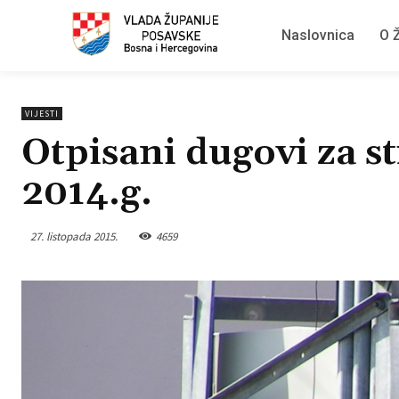
Naslovnica
O Ž
VIJESTI
Otpisani dugovi za st
2014.g.
27. listopada 2015.
4659