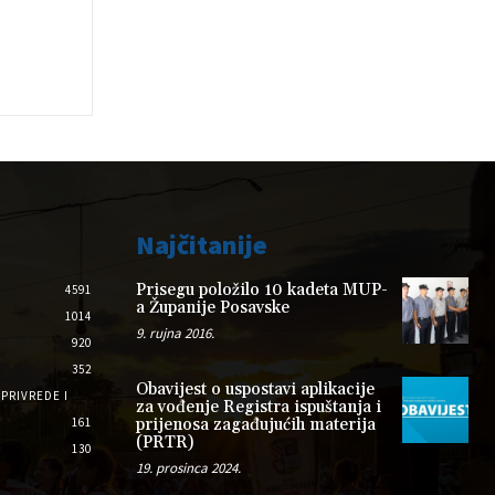
Najčitanije
Prisegu položilo 10 kadeta MUP-
4591
a Županije Posavske
1014
9. rujna 2016.
920
352
Obavijest o uspostavi aplikacije
PRIVREDE I
za vođenje Registra ispuštanja i
161
prijenosa zagađujućih materija
(PRTR)
130
19. prosinca 2024.