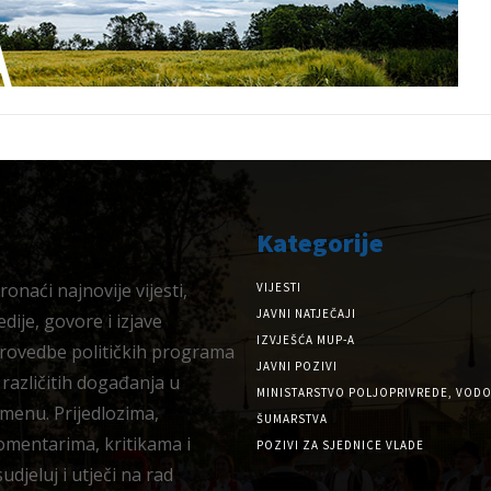
Kategorije
onaći najnovije vijesti,
VIJESTI
JAVNI NATJEČAJI
dije, govore i izjave
IZVJEŠĆA MUP-A
provedbe političkih programa
JAVNI POZIVI
 različitih događanja u
MINISTARSTVO POLJOPRIVREDE, VODO
menu. Prijedlozima,
ŠUMARSTVA
omentarima, kritikama i
POZIVI ZA SJEDNICE VLADE
djeluj i utječi na rad