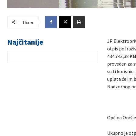
Share
Najčitanije
JP Elektropri
otpis potraživ
434.743,38 KM
proveden za sv
su ti korisnic
uplata će im 
Nadzornog od
Općina Orašje
Ukupno je otp