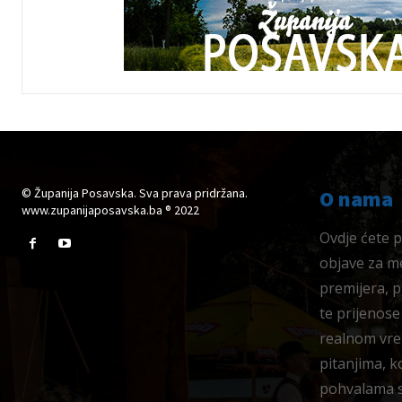
© Županija Posavska. Sva prava pridržana.
O nama
www.zupanijaposavska.ba ® 2022
Ovdje ćete pr
objave za me
premijera, 
te prijenose
realnom vre
pitanjima, k
pohvalama su