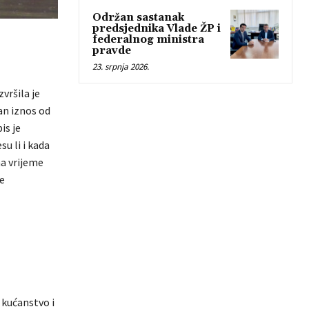
Održan sastanak
predsjednika Vlade ŽP i
federalnog ministra
pravde
23. srpnja 2026.
vršila je
pan iznos od
is je
u li i kada
na vrijeme
e
 kućanstvo i