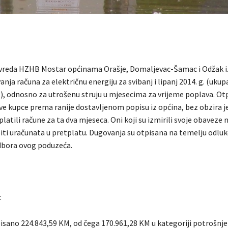
vreda HZHB Mostar općinama Orašje, Domaljevac-Šamac i Odžak iz
anja računa za električnu energiju za svibanj i lipanj 2014. g. (uku
), odnosno za utrošenu struju u mjesecima za vrijeme poplava. Otp
e kupce prema ranije dostavljenom popisu iz općina, bez obzira jes
i platili račune za ta dva mjeseca. Oni koji su izmirili svoje obaveze 
biti uračunata u pretplatu. Dugovanja su otpisana na temelju odluk
bora ovog poduzeća.
:
isano 224.843,59 KM, od čega 170.961,28 KM u kategoriji potrošnje