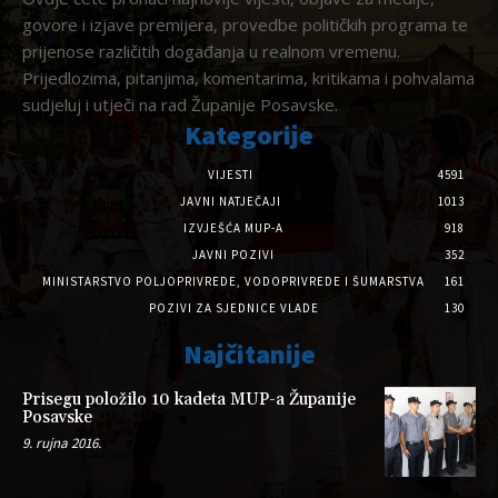
govore i izjave premijera, provedbe političkih programa te
prijenose različitih događanja u realnom vremenu.
Prijedlozima, pitanjima, komentarima, kritikama i pohvalama
sudjeluj i utječi na rad Županije Posavske.
Kategorije
VIJESTI
4591
JAVNI NATJEČAJI
1013
IZVJEŠĆA MUP-A
918
JAVNI POZIVI
352
MINISTARSTVO POLJOPRIVREDE, VODOPRIVREDE I ŠUMARSTVA
161
POZIVI ZA SJEDNICE VLADE
130
Najčitanije
Prisegu položilo 10 kadeta MUP-a Županije
Posavske
9. rujna 2016.