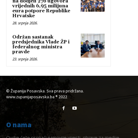
na dodjeli 276 ugovora
vrijednih 6,95 milijuna
eura potpore Republike
Hrvatske
28. srpnja 2026.
Održan sastanak
predsjednika Vlade ŽP i
federalnog ministra
pravde
23. srpnja 2026.
© Županija Posavska. Sva prava pridržana.
www.zupanijaposavska.ba ® 2022
O nama
Ovdje ćete pronaći najnovije vijesti, objave za medije,