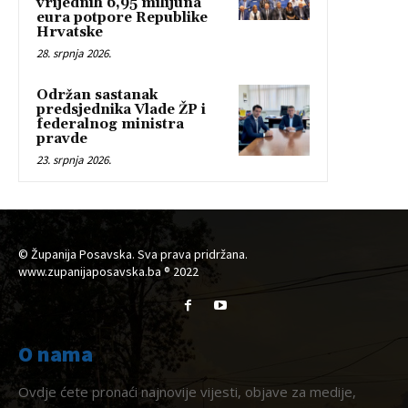
vrijednih 6,95 milijuna
eura potpore Republike
Hrvatske
28. srpnja 2026.
Održan sastanak
predsjednika Vlade ŽP i
federalnog ministra
pravde
23. srpnja 2026.
© Županija Posavska. Sva prava pridržana.
www.zupanijaposavska.ba ® 2022
O nama
Ovdje ćete pronaći najnovije vijesti, objave za medije,