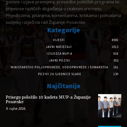
govore i izjave premijera, provedbe političkih programa te
prijenose različitih događanja u realnom vremenu.
Prijedlozima, pitanjima, komentarima, kritikama i pohvalama
sudjeluj i utječi na rad Županije Posavske.
Kategorije
VIJESTI
4591
JAVNI NATJEČAJI
1013
IZVJEŠĆA MUP-A
918
JAVNI POZIVI
352
MINISTARSTVO POLJOPRIVREDE, VODOPRIVREDE I ŠUMARSTVA
161
POZIVI ZA SJEDNICE VLADE
130
Najčitanije
Prisegu položilo 10 kadeta MUP-a Županije
Posavske
9. rujna 2016.