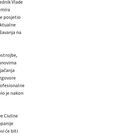
ednik Vlade
amira
je posjetio
aktualne
ašavanja na
strojbe,
lanovima
jačanja
azgovore
rofesionalne
vio je nakon
e Civilne
upanije
i će biti