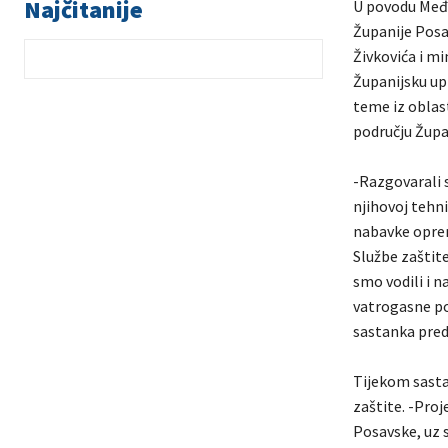
Najčitanije
U povodu Međun
Županije Posav
Živkovića i mi
Županijsku upr
teme iz oblast
području Župa
-Razgovarali 
njihovoj tehn
nabavke oprem
Službe zaštit
smo vodili i 
vatrogasne pos
sastanka pred
Tijekom sastan
zaštite. -Proj
Posavske, uz 