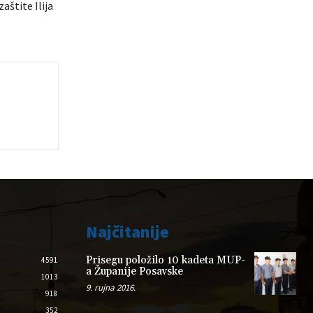
aštite Ilija
Najčitanije
Prisegu položilo 10 kadeta MUP-
4591
a Županije Posavske
1013
9. rujna 2016.
918
352