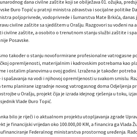
arodnog dana civilne zaštite koji se obilježava 01. ožujka, predsj
ske Đuro Topić u pratnji ministra zdravstva i socijalne politike D
nistra poljoprivrede, vodoprivrede i šumarstva Mate Brkića, danas 
avu civilne zaštite sa sjedištem u Orašju. Razgovori su vođeni na 
i civilne zaštite, a osobito o trenutnom stanju službi zaštite i sp
nije Posavske.
smo također o stanju novoformirane profesionalne vatrogasne po
ičkoj opremljenosti, materijalnim i kadrovskim potrebama kao p
e i ostalim planovima u ovoj godini. Izražena je također potreba 
e i spašavanja na vodi i njihovoj opremljenosti u svakom smislu. R
na temu planirane izgradnje novog vatrogasnog doma Odjeljenja p
trojbe u Orašju, projekt čija je izrada idejnog rješenja u toku, izja
sjednik Vlade Đuro Topić.
ka bilo je riječi i o aktualnom projektu utopljavanja zgrade Uprav
ekt je financijski vrijedan oko 100.000,00 KM, a financira ga Vlada Ž
sufinanciranje Federalnog ministarstva prostornog uređenja. Radov