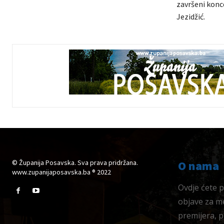
završeni konce
Jezidžić.
© Županija Posavska. Sva prava pridržana.
O nama
www.zupanijaposavska.ba ® 2022
Ovdje ćete pr
objave za me
premijera, 