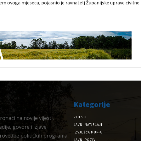
m ovoga mjeseca, pojasnio je ravnatelj Županijske uprave civilne z
Kategorije
onaći najnovije vijesti,
VIJESTI
JAVNI NATJEČAJI
dije, govore i izjave
IZVJEŠĆA MUP-A
provedbe političkih programa
JAVNI POZIVI