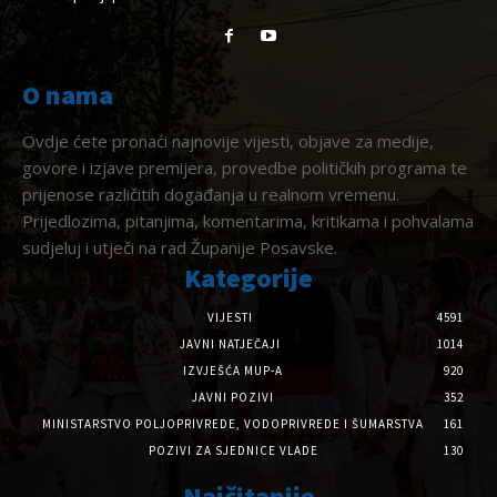
O nama
Ovdje ćete pronaći najnovije vijesti, objave za medije,
govore i izjave premijera, provedbe političkih programa te
prijenose različitih događanja u realnom vremenu.
Prijedlozima, pitanjima, komentarima, kritikama i pohvalama
sudjeluj i utječi na rad Županije Posavske.
Kategorije
VIJESTI
4591
JAVNI NATJEČAJI
1014
IZVJEŠĆA MUP-A
920
JAVNI POZIVI
352
MINISTARSTVO POLJOPRIVREDE, VODOPRIVREDE I ŠUMARSTVA
161
POZIVI ZA SJEDNICE VLADE
130
Najčitanije