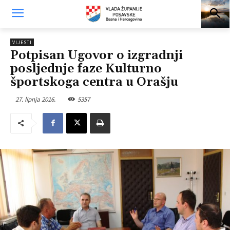
VIJESTI
Potpisan Ugovor o izgradnji
posljednje faze Kulturno
športskoga centra u Orašju
27. lipnja 2016.
5357