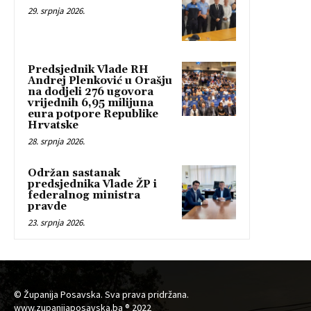
29. srpnja 2026.
Predsjednik Vlade RH
Andrej Plenković u Orašju
na dodjeli 276 ugovora
vrijednih 6,95 milijuna
eura potpore Republike
Hrvatske
28. srpnja 2026.
Održan sastanak
predsjednika Vlade ŽP i
federalnog ministra
pravde
23. srpnja 2026.
© Županija Posavska. Sva prava pridržana.
www.zupanijaposavska.ba ® 2022