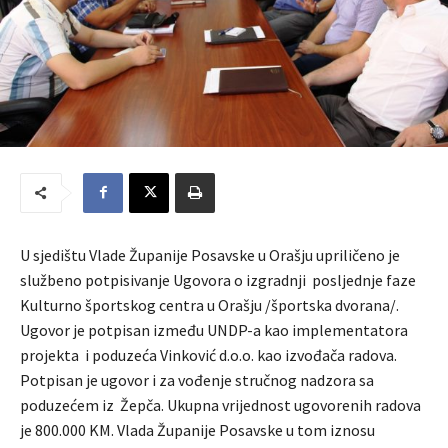
U sjedištu Vlade Županije Posavske u Orašju upriličeno je
službeno potpisivanje Ugovora o izgradnji posljednje faze
Kulturno športskog centra u Orašju /športska dvorana/.
Ugovor je potpisan između UNDP-a kao implementatora
projekta i poduzeća Vinković d.o.o. kao izvođača radova.
Potpisan je ugovor i za vođenje stručnog nadzora sa
poduzećem iz Žepča. Ukupna vrijednost ugovorenih radova
je 800.000 KM. Vlada Županije Posavske u tom iznosu