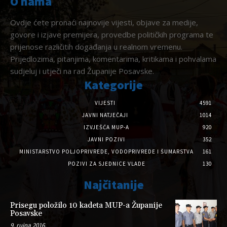
O nama
Ovdje ćete pronaći najnovije vijesti, objave za medije,
govore i izjave premijera, provedbe političkih programa te
prijenose različitih događanja u realnom vremenu.
Prijedlozima, pitanjima, komentarima, kritikama i pohvalama
sudjeluj i utječi na rad Županije Posavske.
Kategorije
VIJESTI
4591
JAVNI NATJEČAJI
1014
IZVJEŠĆA MUP-A
920
JAVNI POZIVI
352
MINISTARSTVO POLJOPRIVREDE, VODOPRIVREDE I ŠUMARSTVA
161
POZIVI ZA SJEDNICE VLADE
130
Najčitanije
Prisegu položilo 10 kadeta MUP-a Županije
Posavske
9. rujna 2016.