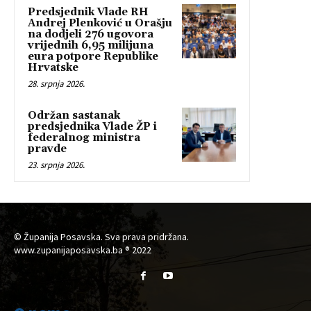
Predsjednik Vlade RH
Andrej Plenković u Orašju
na dodjeli 276 ugovora
vrijednih 6,95 milijuna
eura potpore Republike
Hrvatske
28. srpnja 2026.
Održan sastanak
predsjednika Vlade ŽP i
federalnog ministra
pravde
23. srpnja 2026.
© Županija Posavska. Sva prava pridržana.
www.zupanijaposavska.ba ® 2022