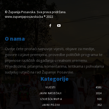
© Županija Posavska. Sva prava pridržana.
www.zupanijaposavska.ba ® 2022
O nama
Ovdje ćete pronaći najnovije vijesti, objave za medije,
govore i izjave premijera, provedbe političkih programa te
prijenose različitih događanja u realnom vremenu.
Prijedlozima, pitanjima, komentarima, kritikama i pohvalama
sudjeluj i utječi na rad Županije Posavske.
Kategorije
VIJESTI
4591
JAVNI NATJEČAJI
1014
IZVJEŠĆA MUP-A
920
JAVNI POZIVI
352