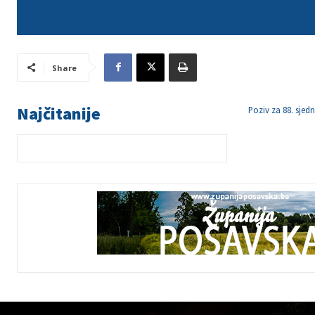
Share
Najčitanije
Poziv za 88. sjed