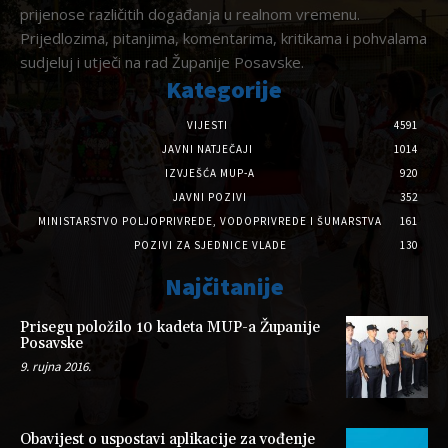
prijenose različitih događanja u realnom vremenu.
Prijedlozima, pitanjima, komentarima, kritikama i pohvalama
sudjeluj i utječi na rad Županije Posavske.
Kategorije
VIJESTI
4591
JAVNI NATJEČAJI
1014
IZVJEŠĆA MUP-A
920
JAVNI POZIVI
352
MINISTARSTVO POLJOPRIVREDE, VODOPRIVREDE I ŠUMARSTVA
161
POZIVI ZA SJEDNICE VLADE
130
Najčitanije
Prisegu položilo 10 kadeta MUP-a Županije
Posavske
9. rujna 2016.
Obavijest o uspostavi aplikacije za vođenje