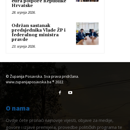
eura potpore Republike
Hrvatske
28. srpnja 2026.
Održan sastanak
predsjednika Vlade ŽP i
federalnog ministra
pravde
23. srpnja 2026.
© Županija Posavska. Sva prava pridržana.
www.zupanijaposavska.ba ® 2022
O nama
Ovdje ćete pronaći najnovije vijesti, objave za medije,
govore i izjave premijera, provedbe političkih programa te