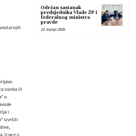
Održan sastanak
predsjednika Vlade ŽP i
federalnog ministra
pravde
unutarnjih
23. srpnja 2026.
rijavu
a osoba ili
a“ u
navode
lja i
 izvršili
dine,
. U vezi s