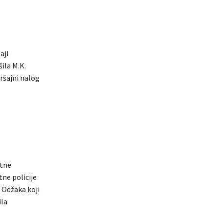
aji
ila M.K.
ršajni nalog
etne
ne policije
z Odžaka koji
ila