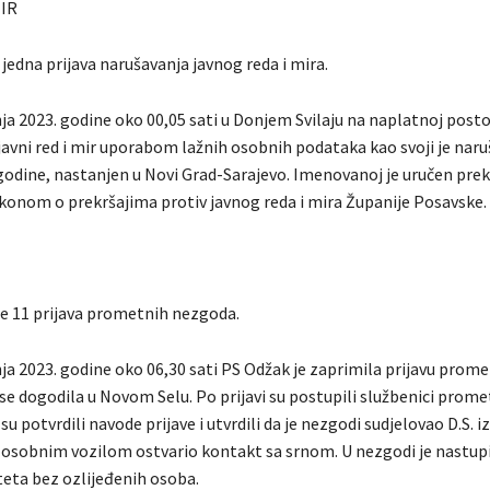
MIR
 jedna prijava narušavanja javnog reda i mira.
ja 2023. godine oko 00,05 sati u Donjem Svilaju na naplatnoj posto
avni red i mir uporabom lažnih osobnih podataka kao svoji je naruš
godine, nastanjen u Novi Grad-Sarajevo. Imenovanoj je uručen prek
akonom o prekršajima protiv javnog reda i mira Županije Posavske.
je 11 prijava prometnih nezgoda.
nja 2023. godine oko 06,30 sati PS Odžak je zaprimila prijavu prom
e dogodila u Novom Selu. Po prijavi su postupili službenici promet
su potvrdili navode prijave i utvrdili da je nezgodi sudjelovao D.S. i
ći osobnim vozilom ostvario kontakt sa srnom. U nezgodi je nastup
teta bez ozlijeđenih osoba.