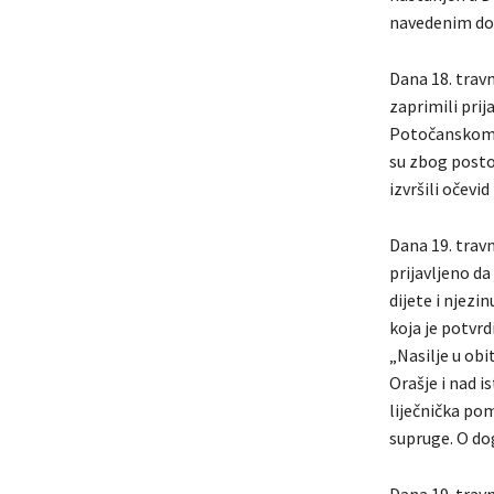
navedenim dog
Dana 18. travn
zaprimili prij
Potočanskom Li
su zbog posto
izvršili očevi
Dana 19. travn
prijavljeno d
dijete i njezi
koja je potvr
„Nasilje u obi
Orašje i nad i
liječnička pom
supruge. O dog
Dana 19. travn