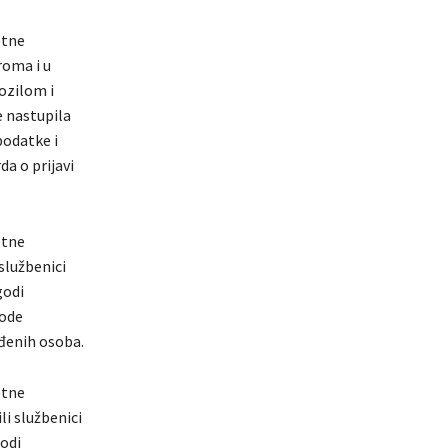
etne
roma i u
vozilom i
e nastupila
podatke i
a o prijavi
etne
službenici
godi
gode
eđenih osoba.
etne
li službenici
godi