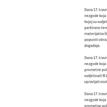
Dana 17. travn
nezgode koja 
kojoj su sudje
parkirano tere
materijalna št
popunili obra
događaja.
Dana 17. travn
nezgode koja s
prometne polic
sudjelovali M.
upravljali os
Dana 17. travn
nezgode koja s
prometne polic