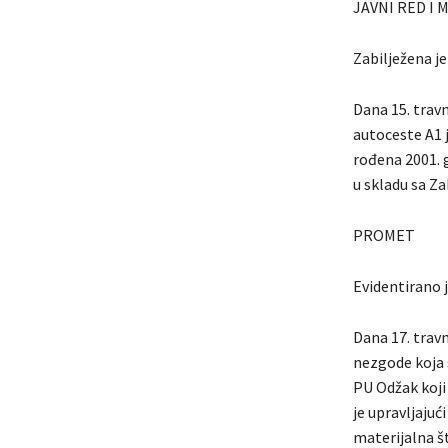
JAVNI RED I 
Zabilježena je
Dana 15. travn
autoceste A1 j
rođena 2001. 
u skladu sa Z
PROMET
Evidentirano 
Dana 17. trav
nezgode koja s
PU Odžak koji 
je upravljaju
materijalna š