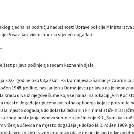
klog tjedna na području nadležnosti Uprave policije Ministarstva 
je Posavske evidentirani su sljedeći događaji:
T
e šest prijava počinjenja sedam kaznenih djela.
nja 2023. godine oko 08,30 sati PS Domaljevac-Šamac je zaprimila p
rođen 1948. godine, nastanjen u Domaljevcu prijavio da je nepoznat
šila krađu drva iz njegove šume koja se nalazi na lokaciji „Vrh Kočišt
a mjesto događaja upućena patrolna ophodnja koja je potvrdila 
urala mjesto događaja do dolaska dežurnih kriminalističkih istražite
i su zbog postojanja osnova sumnje u počinjenje KD „Šumska krađa“
om vršenja očevida na mjesto događaja je došao M.Đ. rođen 1969. go
maljevcu koji je u razgovoru rekao da je on posjekao i odvezao drva