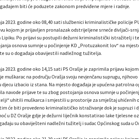
ađajem biti će poduzete zakonom predviđene mjere i radnje.
ja 2023. godine oko 08,40 sati službenici kriminalističke policije 
avu kojom je prijavljen pronalazak odstrijeljene srneće divljači-srnj
piku. Po prijavi su postupili dežurni kriminalistički istražitelj i t
janja osnova sumnje u počinjenje KD „Protuzakonit lov“ na mjes
d te su o događaja obavijestili nadležnog tužitelja.
ja 2023. godine oko 14,15 sati PS Orašje je zaprimila prijavu kojom
a je muškarac na području Orašja svoju nevjenčanu suprugu, njihovo
nu djecu izbacio iz stana. Na mjesto događaja je upućena patrolna 
dila navode prijave te su zbog postojanja osnova sumnje u počinjen
telji“ uhitili muškarca i smjestili u prostorije za smještaj uhićenih
stim će biti provedeno kriminalističko istraživanje dok je supruzi i 
oć u DZ Orašje gdje je dežurni liječnik konstatirao lake tjelesne o
ađaju su obaviješteni nadležni tužitelj i sudac Općinskog suda u Or
ja 2023. godine oko 21,30 sati PS Orašje je zaprimila prijavu kojom 