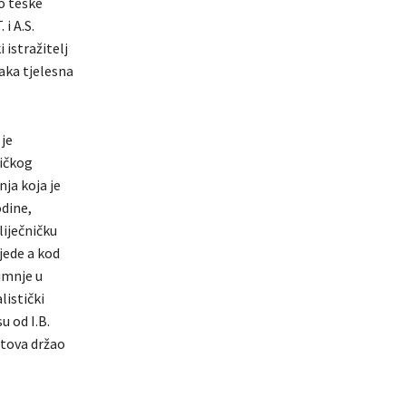
o teške
i A.S.
 istražitelj
Laka tjelesna
 je
zičkog
ja koja je
odine,
liječničku
jede a kod
umnje u
listički
u od I.B.
stova držao