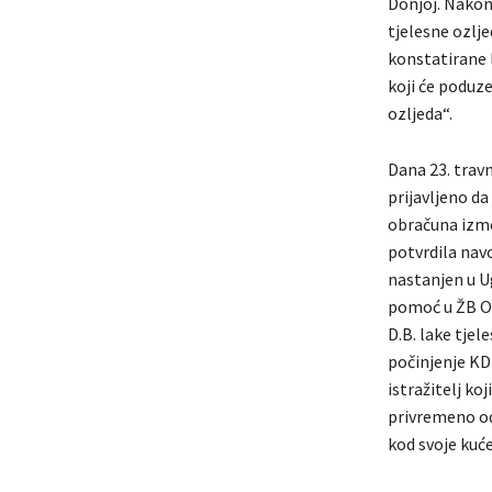
Donjoj. Nakon 
tjelesne ozljed
konstatirane l
koji će poduze
ozljeda“.
Dana 23. travn
prijavljeno da
obračuna izme
potvrdila navo
nastanjen u Ug
pomoć u ŽB Ora
D.B. lake tjel
počinjenje KD 
istražitelj koj
privremeno od
kod svoje kuće