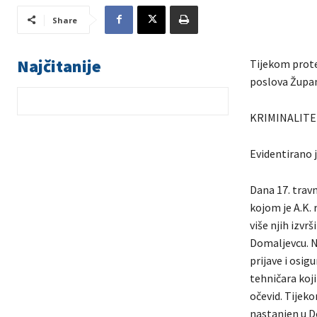
Share
Najčitanije
Tijekom prote
poslova Župani
KRIMINALITE
Evidentirano j
Dana 17. trav
kojom je A.K. 
više njih izvr
Domaljevcu. N
prijave i osig
tehničara koj
očevid. Tijek
nastanjen u Do