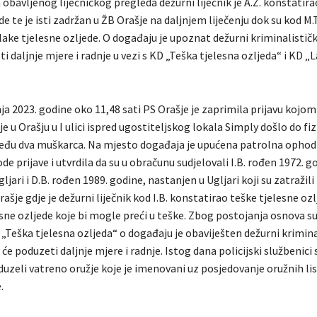
obavljenog liječničkog pregleda dežurni liječnik je A.Ž. konstatira
e te je isti zadržan u ŽB Orašje na daljnjem liječenju dok su kod M.T. 
ake tjelesne ozljede. O događaju je upoznat dežurni kriminalistički
ti daljnje mjere i radnje u vezi s KD „Teška tjelesna ozljeda“ i KD „
ja 2023. godine oko 11,48 sati PS Orašje je zaprimila prijavu kojom
 je u Orašju u I ulici ispred ugostiteljskog lokala Simply došlo do fi
đu dva muškarca. Na mjesto događaja je upućena patrolna ophodn
de prijave i utvrdila da su u obračunu sudjelovali I.B. rođen 1972. g
ljari i D.B. rođen 1989. godine, nastanjen u Ugljari koji su zatražili 
šje gdje je dežurni liječnik kod I.B. konstatirao teške tjelesne ozl
esne ozljede koje bi mogle preći u teške. Zbog postojanja osnova s
„Teška tjelesna ozljeda“ o događaju je obaviješten dežurni krimina
i će poduzeti daljnje mjere i radnje. Istog dana policijski službenici s
uzeli vatreno oružje koje je imenovani uz posjedovanje oružnih li
.