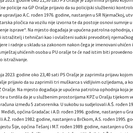
e policije na GP Orašje prijavio da su policijski službenici kont
je upravljao A.C. rođen 1976. godine, nastanjen u SR Njemačkoj, utvr
tarska pločica na vozilu nije izvorna te da postoje osnovi sumnje u
enje isprave“. Na mjesto događaja je upućena patrolna ophodnja, 
i istražitelj i tehničari kao i ovlašteni sudski prevoditelj njemačkog
jere i radnje u skladu sa zakonom nakon čega je imenovani uhićen 
smještaj uhićenih osoba u PU orašje te će nad istim biti provedeno
o istraživanje.
ja 2023. godine oko 23,40 sati PS Orašje je zaprimila prijavu kojom
ašje prijavio da su zaprimili tri muškarca s vidljivim ozljedama, a ko
Z Orašje. Na mjesto događaja je upućena patrolna ophodnja koja j
 te u tvrdila da je u službenim prostorijama KPZ u Orašju tijekom v
računa između 5 zatvorenika. U sukobu su sudjelovali A.Š. rođen 19
 Međiđi, općina Gradačac i A.D. rođen 1996. godine, nastanjen u Gra
ali A.Ž. rođen 1982. godine, nastanjen u Brčkom, A.S. rođen 1995. go
estu Šije, općina Tešanj i M.T. rođen 1989. godine, nastanjen u Ora