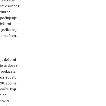
rolom osobnog
dili da
 počinjenje
dežurni
 jezika koji
i smješten u
 je dežurni
je su dovezli
e poduzela
ečeri došlo
90. godine,
dačcu koji
dine,
hovici