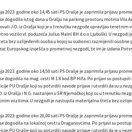
ja 2023. godine oko 14,45 sati PS Orašje je zaprimila prijavu prom
se dogodila istog dana u Orašju na parking prostoru motela Vila A
lovali J.O. iz Orašja koji je u trenutku nezgode upravljao teretnim 
tno vozilo vl. poduzeća Julius Mainl BH d.o.o Ljubuški. U nezgodi j
eta bez ozlijeđenih osoba u kojoj su sudionici razmijenili osobne 
zac Europskog izvješća o prometnoj nezgodi, te im je izdana Potvrd
ja 2023. godine oko 14,50 sati PS Orašje je zaprimila prijavu prom
e dogodila na mag. cesti M 1.8 kod BP Hifa. Po prijavi su postupili 
ije PU Orašje koji su potvrdili navode prijave i utvrdili da su u nez
D. iz Orašja i N.G. nastanjen u SR Njemačkoj koji su u trenutku nez
obnim vozilima. U nezgodi je nastupila materijalna šteta bez ozlij
ja 2023. godine oko 20,00 sati PS Orašje je zaprimila prijavu prom
e dogodila na lokalnoj cesti u Draganovcima. Po prijavi su postupi
ije PU Orašje koji su potvrdili navode prijave i utvrdili da je u nez