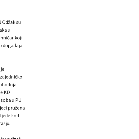
PU Odžak su
aka u
ehničar koji
to događaja
 je
 zajedničko
ophodnja
je KD
 osoba u PU
djeci pružena
zljede kod
ašju.
je voditelj