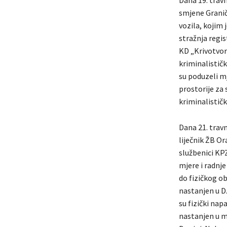
smjene Graničn
vozila, kojim 
stražnja regis
KD „Krivotvor
kriminalističk
su poduzeli m
prostorije za 
kriminalističk
Dana 21. travn
liječnik ŽB Or
službenici KP
mjere i radnje
do fizičkog ob
nastanjen u D.
su fizički nap
nastanjen u mj