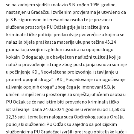
se na zadnjem sjedištu nalazio S.B. rođen 1996. godine,
nastanjen u Gradačcu. Izvršenim provjerama je utvrđeno da
je S.B. sigurnosno interesantna osoba te je pozvan u
službene prostorije PU Odžak gdje je istražiteljima
kriminalističke policije predao dvije pvc vrećice u kojima se
nalazila bijela praškasta materija ukupne težine 45,14
grama koja svojim izgledom asocira na opojnu drogu
kokain. O događaju je obaviješten nadležni tužitelj koji je
naložio provođenje istrage zbog postojanja osnova sumnje
u počinjenje KD „Neovlaštena proizvodnja i stavljanje u
promet opojnih droga“ i KD „Posjedovanje i omogućavanje
uživanja opojnih droga“ zbog čega je imenovani S.B. je
uhićen i smješten u prostorije za smještaj uhićenih osoba u
PU Odžak te će nad istim biti provedeno kriminalističko
istraživanje. Dana 24.03.2024. godine u vremenu od 11,50 do
12,35 sati, temeljem naloga suca Općinskog suda u Orašju,
policijski službenici PU Odžak su zajedno sa policijskim
službenicima PU Gradačac izvršili pretragu obiteljske kuće i