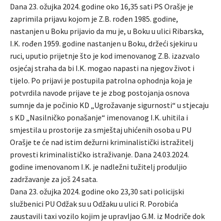
Dana 23. ožujka 2024. godine oko 16,35 sati PS Orašje je
zaprimila prijavu kojom je Z.B. rođen 1985. godine,
nastanjen u Boku prijavio da mu je, u Boku u ulici Ribarska,
I.K. rođen 1959. godine nastanjen u Boku, držeći sjekiru u
ruci, uputio prijetnje što je kod imenovanog Z.B. izazvalo
osjećaj straha da bi I.K. mogao napasti na njegov život i
tijelo. Po prijavi je postupila patrolna ophodnja koja je
potvrdila navode prijave te je zbog postojanja osnova
sumnje da je počinio KD „Ugrožavanje sigurnosti“ u stjecaju
s KD „Nasilničko ponašanje“ imenovanog I.K. uhitila i
smjestila u prostorije za smještaj uhićenih osoba u PU
Orašje te će nad istim dežurni kriminalistički istražitelj
provesti kriminalističko istraživanje. Dana 24.03.2024.
godine imenovanom I.K. je nadležni tužitelj produljio
zadržavanje za još 24 sata.
Dana 23. ožujka 2024. godine oko 23,30 sati policijski
službenici PU Odžak su u Odžaku u ulici R. Porobića
zaustavili taxi vozilo kojim je upravljao G.M. iz Modriče dok