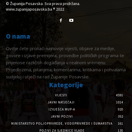
© Županija Posavska. Sva prava pridržana.
www.zupanijaposavska.ba ® 2022
O nama
Ovdje ćete pronaći najnovije vijesti, objave za medije,
govore i izjave premijera, provedbe političkih programa te
prijenose različitih događanja u realnom vremenu.
Prijedlozima, pitanjima, komentarima, kritikama i pohvalama
sudjeluj i utječi na rad Županije Posavske.
Kategorije
VIJESTI
4591
JAVNI NATJEČAJI
1014
IZVJEŠĆA MUP-A
920
JAVNI POZIVI
352
MINISTARSTVO POLJOPRIVREDE, VODOPRIVREDE I ŠUMARSTVA
161
POZIVI ZA SJEDNICE VLADE
130