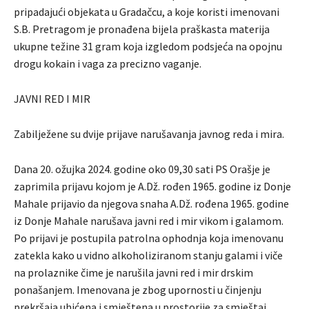
pripadajući objekata u Gradačcu, a koje koristi imenovani
S.B. Pretragom je pronađena bijela praškasta materija
ukupne težine 31 gram koja izgledom podsjeća na opojnu
drogu kokain i vaga za precizno vaganje.
JAVNI RED I MIR
Zabilježene su dvije prijave narušavanja javnog reda i mira.
Dana 20. ožujka 2024. godine oko 09,30 sati PS Orašje je
zaprimila prijavu kojom je A.Dž. rođen 1965. godine iz Donje
Mahale prijavio da njegova snaha A.Dž. rođena 1965. godine
iz Donje Mahale narušava javni red i mir vikom i galamom.
Po prijavi je postupila patrolna ophodnja koja imenovanu
zatekla kako u vidno alkoholiziranom stanju galami i viče
na prolaznike čime je narušila javni red i mir drskim
ponašanjem. Imenovana je zbog upornosti u činjenju
prekršaja uhićena i smještena u prostorije za smještaj