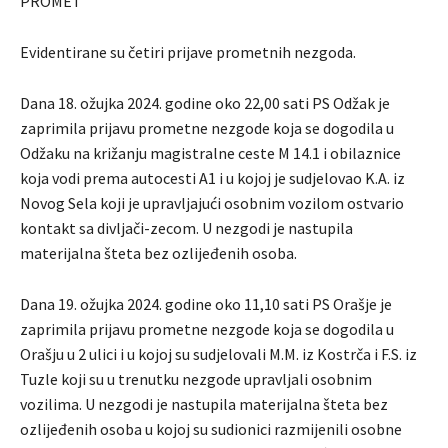
PROMET
Evidentirane su četiri prijave prometnih nezgoda.
Dana 18. ožujka 2024. godine oko 22,00 sati PS Odžak je
zaprimila prijavu prometne nezgode koja se dogodila u
Odžaku na križanju magistralne ceste M 14.1 i obilaznice
koja vodi prema autocesti A1 i u kojoj je sudjelovao K.A. iz
Novog Sela koji je upravljajući osobnim vozilom ostvario
kontakt sa divljači-zecom. U nezgodi je nastupila
materijalna šteta bez ozlijeđenih osoba.
Dana 19. ožujka 2024. godine oko 11,10 sati PS Orašje je
zaprimila prijavu prometne nezgode koja se dogodila u
Orašju u 2 ulici i u kojoj su sudjelovali M.M. iz Kostrča i F.S. iz
Tuzle koji su u trenutku nezgode upravljali osobnim
vozilima. U nezgodi je nastupila materijalna šteta bez
ozlijeđenih osoba u kojoj su sudionici razmijenili osobne