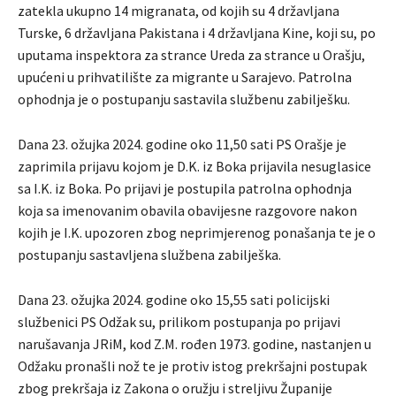
zatekla ukupno 14 migranata, od kojih su 4 državljana
Turske, 6 državljana Pakistana i 4 državljana Kine, koji su, po
uputama inspektora za strance Ureda za strance u Orašju,
upućeni u prihvatilište za migrante u Sarajevo. Patrolna
ophodnja je o postupanju sastavila službenu zabilješku.
Dana 23. ožujka 2024. godine oko 11,50 sati PS Orašje je
zaprimila prijavu kojom je D.K. iz Boka prijavila nesuglasice
sa I.K. iz Boka. Po prijavi je postupila patrolna ophodnja
koja sa imenovanim obavila obavijesne razgovore nakon
kojih je I.K. upozoren zbog neprimjerenog ponašanja te je o
postupanju sastavljena službena zabilješka.
Dana 23. ožujka 2024. godine oko 15,55 sati policijski
službenici PS Odžak su, prilikom postupanja po prijavi
narušavanja JRiM, kod Z.M. rođen 1973. godine, nastanjen u
Odžaku pronašli nož te je protiv istog prekršajni postupak
zbog prekršaja iz Zakona o oružju i streljivu Županije