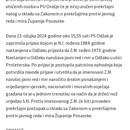
uhićenih osoba u PU Orašje te je istoj uručen prekršajni
nalog u skladu sa Zakonom o prekršajima protiv javnog
reda i mira Županije Posavske.
Dana 23. ožujka 2024. godine oko 15,55 sati PS Odžak je
zaprimila prijavu kojom je N.I. rođena 1984. godine
nastanjena u Odžaku prijavila da Z.M. rođen 1973. godine
Nastanjen u Odžaku narušava javni red i mir u Odžaku u ulici
Proleterska. Po prijavi je postupila patrolna ophodnja koja
potvrdila navode prijave i utvrdila da je imenovani Z.M.
narušio javni red i mir naročito drskim ponašanjem i
vrijeđanjem vjerskih, nacionalnih i moralnih osjećaja
građana te je u jednom trenutku na način da je držeći nož
vrijeđao S.N. Protiv imenovanog Z.M. će biti proveden
prekršajni postupak u skladu sa Zakonom o prekršajima
protiv javnog reda i mira Županije Posavske.