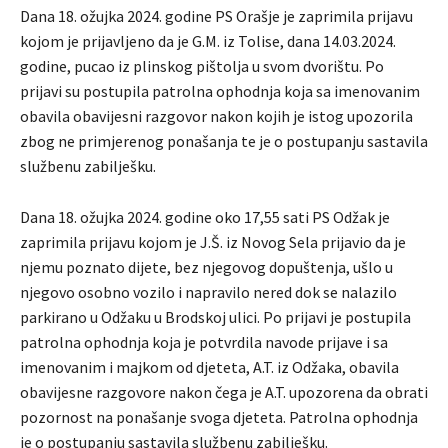
Dana 18. ožujka 2024. godine PS Orašje je zaprimila prijavu
kojom je prijavljeno da je G.M. iz Tolise, dana 14.03.2024.
godine, pucao iz plinskog pištolja u svom dvorištu. Po
prijavi su postupila patrolna ophodnja koja sa imenovanim
obavila obavijesni razgovor nakon kojih je istog upozorila
zbog ne primjerenog ponašanja te je o postupanju sastavila
službenu zabilješku.
Dana 18. ožujka 2024. godine oko 17,55 sati PS Odžak je
zaprimila prijavu kojom je J.Š. iz Novog Sela prijavio da je
njemu poznato dijete, bez njegovog dopuštenja, ušlo u
njegovo osobno vozilo i napravilo nered dok se nalazilo
parkirano u Odžaku u Brodskoj ulici. Po prijavi je postupila
patrolna ophodnja koja je potvrdila navode prijave i sa
imenovanim i majkom od djeteta, A.T. iz Odžaka, obavila
obavijesne razgovore nakon čega je A.T. upozorena da obrati
pozornost na ponašanje svoga djeteta. Patrolna ophodnja
je o postupanju sastavila službenu zabilješku.