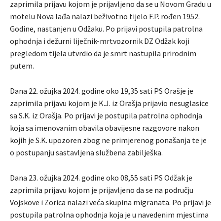
zaprimila prijavu kojom je prijavljeno da se u Novom Gradu u
motelu Nova lađa nalazi beživotno tijelo F.P. rođen 1952.
Godine, nastanjen u Odžaku. Po prijavi postupila patrolna
ophodnja i dežurni liječnik-mrtvozornik DZ Odžak koji
pregledom tijela utvrdio da je smrt nastupila prirodnim
putem.
Dana 22. ožujka 2024. godine oko 19,35 sati PS Orašje je
zaprimila prijavu kojom je K.J. iz Orašja prijavio nesuglasice
sa S.K. iz Orašja. Po prijavi je postupila patrolna ophodnja
koja sa imenovanim obavila obavijesne razgovore nakon
kojih je S.K. upozoren zbog ne primjerenog ponašanja te je
o postupanju sastavljena službena zabilješka.
Dana 23. ožujka 2024. godine oko 08,55 sati PS Odžak je
zaprimila prijavu kojom je prijavljeno da se na području
Vojskove i Zorica nalazi veća skupina migranata. Po prijavi je
postupila patrolna ophodnja koja je u navedenim mjestima