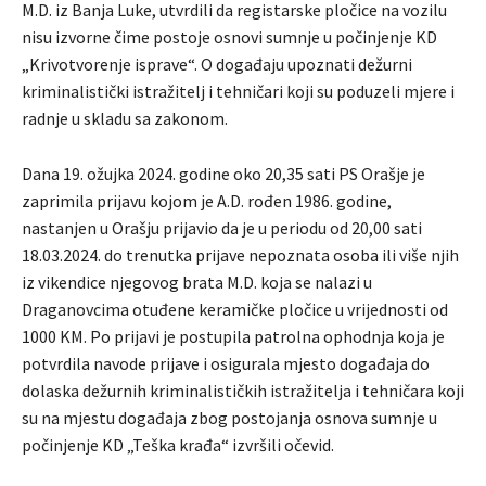
M.D. iz Banja Luke, utvrdili da registarske pločice na vozilu
nisu izvorne čime postoje osnovi sumnje u počinjenje KD
„Krivotvorenje isprave“. O događaju upoznati dežurni
kriminalistički istražitelj i tehničari koji su poduzeli mjere i
radnje u skladu sa zakonom.
Dana 19. ožujka 2024. godine oko 20,35 sati PS Orašje je
zaprimila prijavu kojom je A.D. rođen 1986. godine,
nastanjen u Orašju prijavio da je u periodu od 20,00 sati
18.03.2024. do trenutka prijave nepoznata osoba ili više njih
iz vikendice njegovog brata M.D. koja se nalazi u
Draganovcima otuđene keramičke pločice u vrijednosti od
1000 KM. Po prijavi je postupila patrolna ophodnja koja je
potvrdila navode prijave i osigurala mjesto događaja do
dolaska dežurnih kriminalističkih istražitelja i tehničara koji
su na mjestu događaja zbog postojanja osnova sumnje u
počinjenje KD „Teška krađa“ izvršili očevid.