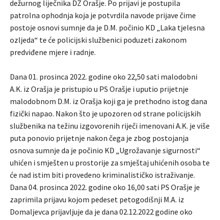
dežurnog liječnika DZ Orašje. Po prijavi je postupila
patrolna ophodnja koja je potvrdila navode prijave čime
postoje osnovi sumnje da je D.M. počinio KD „Laka tjelesna
ozljeda“ te će policijski službenici poduzeti zakonom
predviđene mjere i radnje.
Dana 01. prosinca 2022. godine oko 22,50 sati malodobni
A.K. iz Orašja je pristupio u PS Orašje i uputio prijetnje
malodobnom D.M. iz Orašja koji ga je prethodno istog dana
fizički napao. Nakon što je upozoren od strane policijskih
službenika na težinu izgovorenih riječi imenovani A.K. je više
puta ponovio prijetnje nakon čega je zbog postojanja
osnova sumnje da je počinio KD „Ugrožavanje sigurnosti“
uhićen i smješten u prostorije za smještaj uhićenih osoba te
će nad istim biti provedeno kriminalističko istraživanje.
Dana 04. prosinca 2022. godine oko 16,00 sati PS Orašje je
zaprimila prijavu kojom pedeset petogodišnji M.A. iz
Domaljevca prijavljuje da je dana 02.12.2022 godine oko