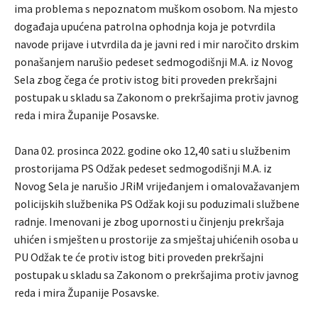
ima problema s nepoznatom muškom osobom. Na mjesto
događaja upućena patrolna ophodnja koja je potvrdila
navode prijave i utvrdila da je javni red i mir naročito drskim
ponašanjem narušio pedeset sedmogodišnji M.A. iz Novog
Sela zbog čega će protiv istog biti proveden prekršajni
postupak u skladu sa Zakonom o prekršajima protiv javnog
reda i mira Županije Posavske.
Dana 02. prosinca 2022. godine oko 12,40 sati u službenim
prostorijama PS Odžak pedeset sedmogodišnji M.A. iz
Novog Sela je narušio JRiM vrijeđanjem i omalovažavanjem
policijskih službenika PS Odžak koji su poduzimali službene
radnje. Imenovani je zbog upornosti u činjenju prekršaja
uhićen i smješten u prostorije za smještaj uhićenih osoba u
PU Odžak te će protiv istog biti proveden prekršajni
postupak u skladu sa Zakonom o prekršajima protiv javnog
reda i mira Županije Posavske.