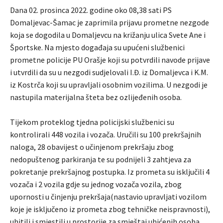
Dana 02. prosinca 2022. godine oko 08,38 sati PS
Domaljevac-Šamac je zaprimila prijavu prometne nezgode
koja se dogodila u Domaljevcu na križanju ulica Svete Ane i
Športske. Na mjesto događaja su upućeni službenici
prometne policije PU Orašje koji su potvrdili navode prijave
i utvrdili da su u nezgodi sudjelovali I.Đ. iz Domaljevca i K.M.
iz Kostrča koji su upravljali osobnim vozilima. U nezgodi je
nastupila materijalna šteta bez ozlijeđenih osoba.
Tijekom proteklog tjedna policijski službenici su
kontrolirali 448 vozila i vozača. Uručili su 100 prekršajnih
naloga, 28 obavijest o učinjenom prekršaju zbog
nedopuštenog parkiranja te su podnijeli 3 zahtjeva za
pokretanje prekršajnog postupka. Iz prometa su isključili 4
vozača i 2 vozila gdje su jednog vozača vozila, zbog
upornosti u činjenju prekršaja(nastavio upravljati vozilom
koje je isključeno iz prometa zbog tehničke neispravnosti),
uhitili i smjestili u prostorije za smještaj uhićenih osoba.