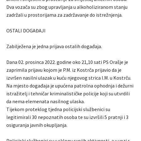
Dva vozača su zbog upravljanja u alkoholiziranom stanju
zadržali u prostorijama za zadržavanje do istrežnjenja.
OSTALI DOGAĐAJI
Zabilježena je jedna prijava ostalih događaja.
Dana 02. prosinca 2022. godine oko 21,10 sati PS Orašje je
zaprimila prijavu kojom je P.M. iz Kostrča prijavio da je
izvršen nasilni ulazak u kuću njegovog strica I.M. u Kostrču.
Na mjesto događaja je upućena patrolna ophodnja i dežurni
istražitelj i tehničar kriminalističke policije koji su utvrdili
da nema elemenata nasilnog ulaska.
Tijekom proteklog tjedna policijski službenici su
legitimirali 30 nepoznatih osoba te su izvršili 5 pratnji i 3
osiguranja javnih okupljanja.
Policijski službenici su u sklopu svojih aktivnosti, a u vezi s