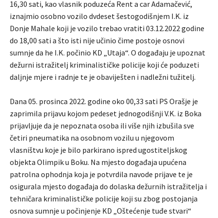
16,30 sati, kao vlasnik poduzeća Rent a car Adamačević,
iznajmio osobno vozilo dvdeset šestogodišnjem I.K. iz
Donje Mahale koji je vozilo trebao vratiti 03.12.2022 godine
do 18,00 sati a što isti nije učinio čime postoje osnovi
sumnje da he I.K. počinio KD „Utaja“. O događaju je upoznat
dežurni istražitelj kriminalističke policije koji će poduzeti
daljnje mjere i radnje te je obaviješten i nadležni tužitelj.
Dana 05. prosinca 2022. godine oko 00,33 sati PS Orašje je
zaprimila prijavu kojom pedeset jednogodišnji V.K. iz Boka
prijavljuje da je nepoznata osoba ili više njih izbušila sve
četiri pneumatika na osobnom vozilu u njegovom
vlasništvu koje je bilo parkirano ispred ugostiteljskog
objekta Olimpik u Boku. Na mjesto događaja upućena
patrolna ophodnja koja je potvrdila navode prijave te je
osigurala mjesto događaja do dolaska dežurnih istražitelja i
tehničara kriminalističke policije koji su zbog postojanja
osnova sumnje u počinjenje KD „Oštećenje tuđe stvari“