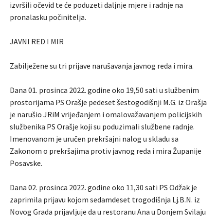
izvršili očevid te će poduzeti daljnje mjere i radnje na
pronalasku počinitelja.
JAVNI RED I MIR
Zabilježene su tri prijave narušavanja javnog reda i mira.
Dana 01. prosinca 2022. godine oko 19,50 sati u službenim
prostorijama PS Orašje pedeset šestogodišnji M.G. iz Orašja
je narušio JRiM vrijeđanjem i omalovažavanjem policijskih
službenika PS Orašje koji su poduzimali službene radnje.
Imenovanom je uručen prekršajni nalog u skladu sa
Zakonom o prekršajima protiv javnog reda i mira Županije
Posavske.
Dana 02. prosinca 2022. godine oko 11,30 sati PS Odžak je
zaprimila prijavu kojom sedamdeset trogodišnja Lj.B.N. iz
Novog Grada prijavljuje da u restoranu Ana u Donjem Svilaju