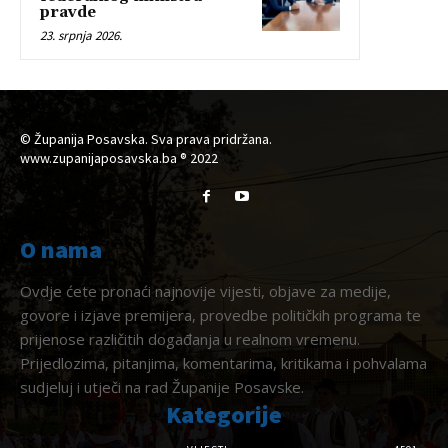
pravde
23. srpnja 2026.
© Županija Posavska. Sva prava pridržana.
www.zupanijaposavska.ba ® 2022
O nama
Ovdje ćete pronaći najnovije vijesti, objave za medije,
govore i izjave premijera, provedbe političkih programa te
prijenose različitih događanja u realnom vremenu.
Prijedlozima, pitanjima, komentarima, kritikama i pohvalama
sudjeluj i utječi na rad Županije Posavske.
Kategorije