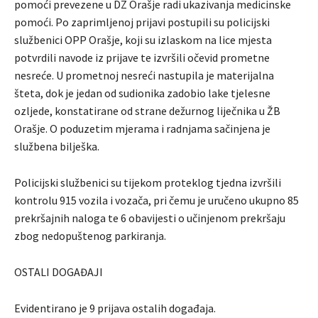
pomoći prevezene u DZ Orašje radi ukazivanja medicinske
pomoći. Po zaprimljenoj prijavi postupili su policijski
službenici OPP Orašje, koji su izlaskom na lice mjesta
potvrdili navode iz prijave te izvršili očevid prometne
nesreće. U prometnoj nesreći nastupila je materijalna
šteta, dok je jedan od sudionika zadobio lake tjelesne
ozljede, konstatirane od strane dežurnog liječnika u ŽB
Orašje. O poduzetim mjerama i radnjama sačinjena je
službena bilješka.
Policijski službenici su tijekom proteklog tjedna izvršili
kontrolu 915 vozila i vozača, pri čemu je uručeno ukupno 85
prekršajnih naloga te 6 obavijesti o učinjenom prekršaju
zbog nedopuštenog parkiranja.
OSTALI DOGAĐAJI
Evidentirano je 9 prijava ostalih događaja.