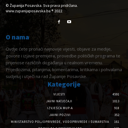
© Županija Posavska. Sva prava pridržana.
www.zupanijaposavska.ba ® 2022
O nama
Ovdje ćete pronaći najnovije vijesti, objave za medije,
govore i izjave premijera, provedbe političkih programa te
prijenose različitih događanja u realnom vremenu.
Prijedlozima, pitanjima, komentarima, kritikama i pohvalama
sudjeluj i utječi na rad Županije Posavske.
Kategorije
VIJESTI
4591
JAVNI NATJEČAJI
1013
IZVJEŠĆA MUP-A
918
JAVNI POZIVI
352
MINISTARSTVO POLJOPRIVREDE, VODOPRIVREDE I ŠUMARSTVA
161