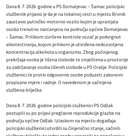
Dana 8. 7. 2026. godine u PS Domaljevac – Šamac policijski
službenik prijavio je da je na lokalnoj cesti u mjestu Brvnik
zaustavio putničko motorno vozilo kojim je upravljala
osoba trenutno nastanjena na području općine Domaljevac
– Šamac. Prilikom izvršene kontrole vozač je podvrgnut
alkotestiranju, kojom prilikom je utvrđena nedozvoljena
koncentracija alkohola u organizmu. Zbog počinjenog
prekršaja osoba je lišena slobode te smještena u prostorije
za zadržavanje osoba lišenih slobode u PS Orašje. Policijski
službenici će protiv odgovorne osobe poduzeti zakonom
propisane mjere i radnje. O navedenom je sačinjena
službena bilješka.
Dana 8. 7. 2026. godine policijski službenici PS Odžak
postupili su po prijavi preglasne reprodukcije glazbe na
području općine Odžak. Izlaskom na mjesto događaja
policijski službenici utvrdili su činjenično stanje, sačinili
službenu bilješku te jednu osobu upozorili na ponašanje u