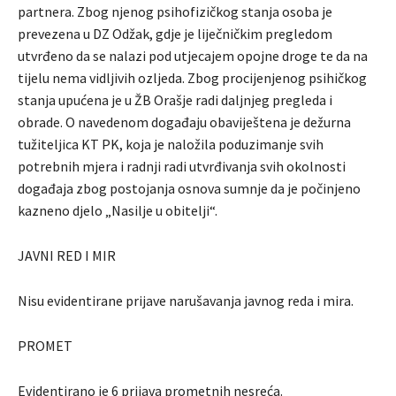
partnera. Zbog njenog psihofizičkog stanja osoba je
prevezena u DZ Odžak, gdje je liječničkim pregledom
utvrđeno da se nalazi pod utjecajem opojne droge te da na
tijelu nema vidljivih ozljeda. Zbog procijenjenog psihičkog
stanja upućena je u ŽB Orašje radi daljnjeg pregleda i
obrade. O navedenom događaju obaviještena je dežurna
tužiteljica KT PK, koja je naložila poduzimanje svih
potrebnih mjera i radnji radi utvrđivanja svih okolnosti
događaja zbog postojanja osnova sumnje da je počinjeno
kazneno djelo „Nasilje u obitelji“.
JAVNI RED I MIR
Nisu evidentirane prijave narušavanja javnog reda i mira.
PROMET
Evidentirano je 6 prijava prometnih nesreća.