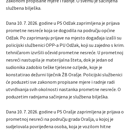
zakonom propisane mjere i radnje. O svemu je sačinjena
službena bilješka.
Dana 10. 7. 2026. godine u PS Odžak zaprimljena je prijava
prometne nesreće koja se dogodila na području općine
Odžak. Po zaprimanju prijave na mjesto događaja izašli su
policijski službenici OPP-a PU Odžak, koji su zajedno s krim.
tehničarom izvršili očevid prometne nesreće. U prometnoj
nesreći nastupila je materijalna šteta, dok je jedan od
sudionika zadobio teške tjelesne ozljede, koje je
konstatirao dežurni liječnik ŽB Orašje. Policijski službenici
će poduzeti sve zakonom propisane mjere i radnje radi
utvrđivanja svih okolnosti nastanka prometne nesreće. O
poduzetim radnjama sačinjena je službena bilješka.
Dana 10. 7. 2026. godine u PS Orašje zaprimljena je prijava o
prometnoj nesreći na području grada Orašja, u kojoj je
sudjelovala povrijeđena osoba, koja je vozilom hitne