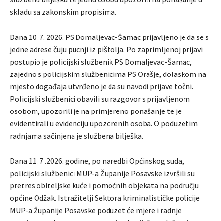
skladu sa zakonskim propisima.
Dana 10. 7. 2026. PS Domaljevac-Šamac prijavljeno je da se s
jedne adrese čuju pucnji iz pištolja. Po zaprimljenoj prijavi
postupio je policijski službenik PS Domaljevac-Šamac,
zajedno s policijskim službenicima PS Orašje, dolaskom na
mjesto događaja utvrđeno je da su navodi prijave točni.
Policijski službenici obavili su razgovor s prijavljenom
osobom, upozorili je na primjereno ponašanje te je
evidentirali u evidenciju upozorenih osoba. O poduzetim
radnjama sačinjena je službena bilješka.
Dana 11. 7 .2026. godine, po naredbi Općinskog suda,
policijski službenici MUP-a Županije Posavske izvršili su
pretres obiteljske kuće i pomoćnih objekata na području
općine Odžak. Istražitelji Sektora kriminalističke policije
MUP-a Županije Posavske poduzet će mjere i radnje