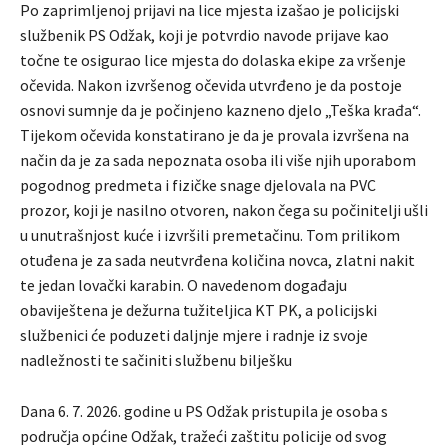
Po zaprimljenoj prijavi na lice mjesta izašao je policijski
službenik PS Odžak, koji je potvrdio navode prijave kao
točne te osigurao lice mjesta do dolaska ekipe za vršenje
očevida. Nakon izvršenog očevida utvrđeno je da postoje
osnovi sumnje da je počinjeno kazneno djelo „Teška krađa“.
Tijekom očevida konstatirano je da je provala izvršena na
način da je za sada nepoznata osoba ili više njih uporabom
pogodnog predmeta i fizičke snage djelovala na PVC
prozor, koji je nasilno otvoren, nakon čega su počinitelji ušli
u unutrašnjost kuće i izvršili premetačinu. Tom prilikom
otuđena je za sada neutvrđena količina novca, zlatni nakit
te jedan lovački karabin. O navedenom događaju
obaviještena je dežurna tužiteljica KT PK, a policijski
službenici će poduzeti daljnje mjere i radnje iz svoje
nadležnosti te sačiniti službenu bilješku
Dana 6. 7. 2026. godine u PS Odžak pristupila je osoba s
područja općine Odžak, tražeći zaštitu policije od svog