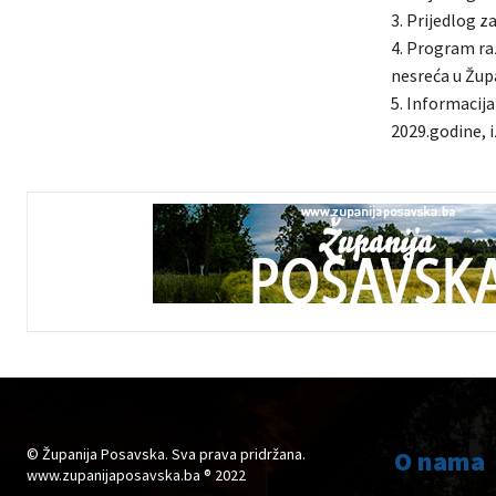
3. Prijedlog 
4. Program raz
nesreća u Župa
5. Informacij
2029.godine, i
© Županija Posavska. Sva prava pridržana.
O nama
www.zupanijaposavska.ba ® 2022