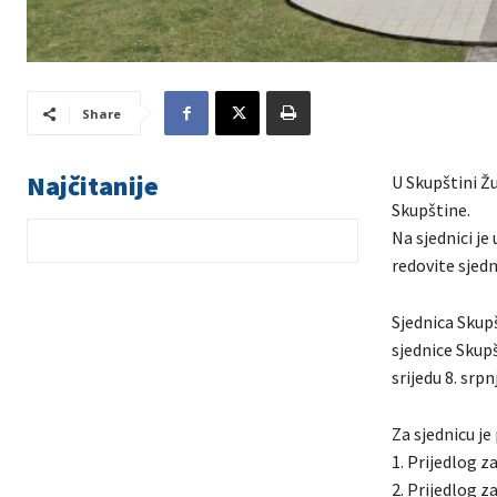
Share
Najčitanije
U Skupštini Žu
Skupštine.
Na sjednici je
redovite sjed
Sjednica Skupš
sjednice Skupš
srijedu 8. srpn
Za sjednicu je
1. Prijedlog z
2. Prijedlog 