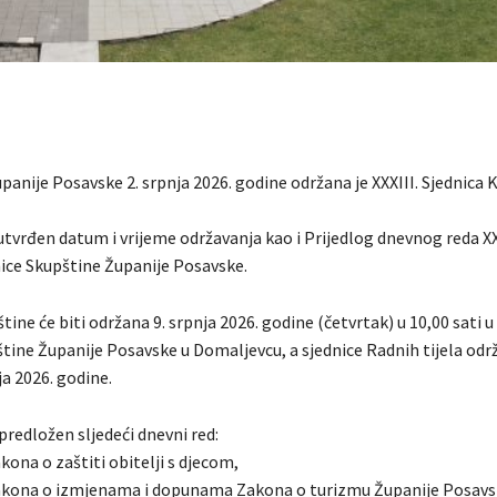
panije Posavske 2. srpnja 2026. godine održana je XXXIII. Sjednica 
 utvrđen datum i vrijeme održavanja kao i Prijedlog dnevnog reda XX
nice Skupštine Županije Posavske.
tine će biti održana 9. srpnja 2026. godine (četvrtak) u 10,00 sati u
tine Županije Posavske u Domaljevcu, a sjednice Radnih tijela održ
ja 2026. godine.
 predložen sljedeći dnevni red:
akona o zaštiti obitelji s djecom,
zakona o izmjenama i dopunama Zakona o turizmu Županije Posavs