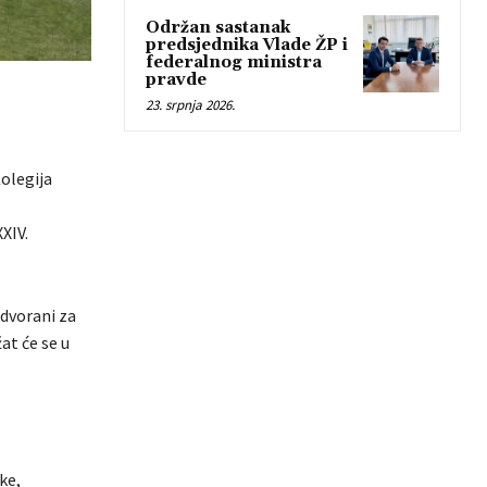
Održan sastanak
predsjednika Vlade ŽP i
federalnog ministra
pravde
23. srpnja 2026.
Kolegija
XIV.
 dvorani za
at će se u
ke,