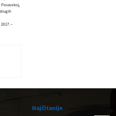
 Posavskoj,
 drugih
2027. –
Najčitanije