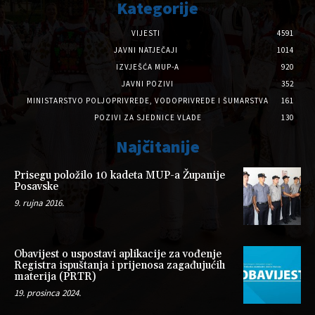
Kategorije
VIJESTI
4591
JAVNI NATJEČAJI
1014
IZVJEŠĆA MUP-A
920
JAVNI POZIVI
352
MINISTARSTVO POLJOPRIVREDE, VODOPRIVREDE I ŠUMARSTVA
161
POZIVI ZA SJEDNICE VLADE
130
Najčitanije
Prisegu položilo 10 kadeta MUP-a Županije
Posavske
9. rujna 2016.
Obavijest o uspostavi aplikacije za vođenje
Registra ispuštanja i prijenosa zagađujućih
materija (PRTR)
19. prosinca 2024.