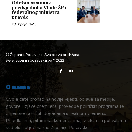
Održan sastanak
predsjednika Vlade ŽP i
federalnog ministra
pravde
23. srpnja 2026.
© Županija Posavska. Sva prava pridržana.
www.zupanijaposavska.ba ® 2022
O nama
Ovdje ćete pronaći najnovije vijesti, objave za medije,
govore i izjave premijera, provedbe političkih programa te
prijenose različitih događanja u realnom vremenu.
Prijedlozima, pitanjima, komentarima, kritikama i pohvalama
sudjeluj i utječi na rad Županije Posavske.