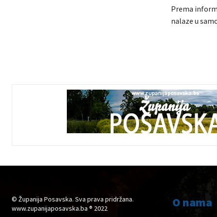
Prema informa
nalaze u samoi
© Županija Posavska. Sva prava pridržana.
O nama
www.zupanijaposavska.ba ® 2022