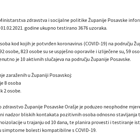
Ministarstva zdravstva i socijalne politike Županije Posavske info
s 01.02.2021. godine ukupno testirano 3676 uzoraka.
soba kod kojih je potvrđen koronavirus (COVID-19) na području Žu
2 osobe, 823 osobe su se uspješno oporavile i izliječene su, 59 oso
enutno je 10 aktivnih slučajeva na području Županije Posavske.
je zaraženih u Županiji Posavskoj:
je 8 osoba
k 2 osobe.
o zdravstvo Županije Posavske Orašje je poduzeo neophodne mjere
ni nadzor bliskih kontakata pozitivnih osoba odnosno stavljanja 
izolacije u trajanju od 10 dana, te planira provesti i testiranje is
ju simptome bolesti kompatibilne s COVID-19.