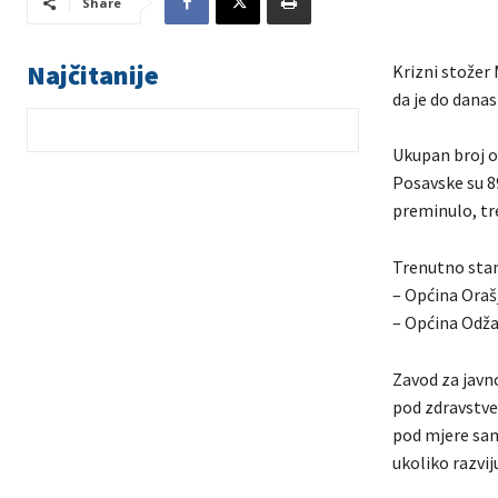
Share
Najčitanije
Krizni stožer 
da je do dana
Ukupan broj o
Posavske su 89
preminulo, tr
Trenutno stan
– Općina Oraš
– Općina Odža
Zavod za javn
pod zdravstve
pod mjere samo
ukoliko razvi