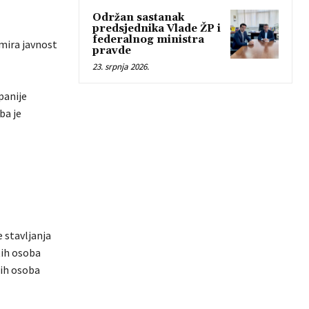
Održan sastanak
predsjednika Vlade ŽP i
federalnog ministra
rmira javnost
pravde
23. srpnja 2026.
panije
ba je
 stavljanja
tih osoba
tih osoba