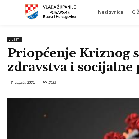
Naslovnica
O Ž
VIJESTI
Priopćenje Kriznog s
zdravstva i socijalne 
3. veljače 2021.
2035