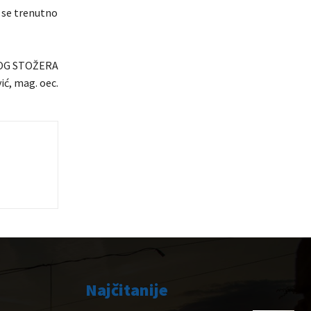
 se trenutno
OG STOŽERA
ić, mag. oec.
Najčitanije