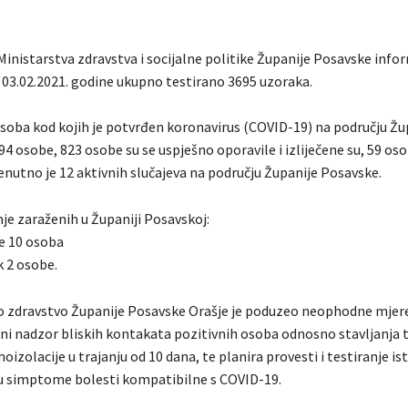
Ministarstva zdravstva i socijalne politike Županije Posavske info
s 03.02.2021. godine ukupno testirano 3695 uzoraka.
soba kod kojih je potvrđen koronavirus (COVID-19) na području Žu
4 osobe, 823 osobe su se uspješno oporavile i izliječene su, 59 oso
enutno je 12 aktivnih slučajeva na području Županije Posavske.
je zaraženih u Županiji Posavskoj:
e 10 osoba
 2 osobe.
o zdravstvo Županije Posavske Orašje je poduzeo neophodne mjere
ni nadzor bliskih kontakata pozitivnih osoba odnosno stavljanja 
izolacije u trajanju od 10 dana, te planira provesti i testiranje is
ju simptome bolesti kompatibilne s COVID-19.