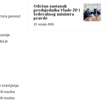
Održan sastanak
predsjednika Vlade ŽP i
federalnog ministra
rmira javnost
pravde
23. srpnja 2026.
panije
ba je
 stavljanja
tih osoba
tih osoba