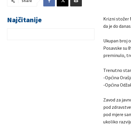
Share
Najčitanije
Krizni stožer 
da je do dana
Ukupan broj o
Posavske su 89
preminulo, tr
Trenutno stan
-Općina Orašj
-Općina Odžak
Zavod za javn
pod zdravstve
pod mjere samo
ukoliko razvi