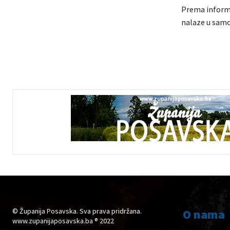
Prema informa
nalaze u samoi
© Županija Posavska. Sva prava pridržana.
O nama
www.zupanijaposavska.ba ® 2022