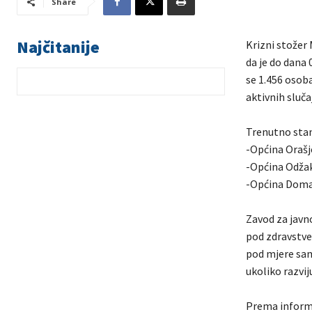
Share
Najčitanije
Krizni stožer 
da je do dana
se 1.456 osoba
aktivnih sluča
Trenutno stan
-Općina Orašj
-Općina Odžak
-Općina Domal
Zavod za javn
pod zdravstve
pod mjere samo
ukoliko razvi
Prema informa