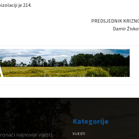
zolaciji je 214.
PREDSJEDNIK KRIZN
Damir Živkov
Kategorije
onaći najnovije vijesti,
VIJESTI