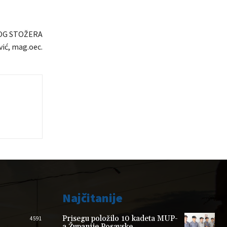
OG STOŽERA
ić, mag.oec.
Najčitanije
Prisegu položilo 10 kadeta MUP-
4591
a Županije Posavske