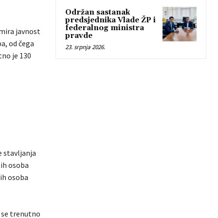
Održan sastanak
predsjednika Vlade ŽP i
federalnog ministra
rmira javnost
pravde
ba, od čega
23. srpnja 2026.
tno je 130
 stavljanja
tih osoba
tih osoba
 se trenutno