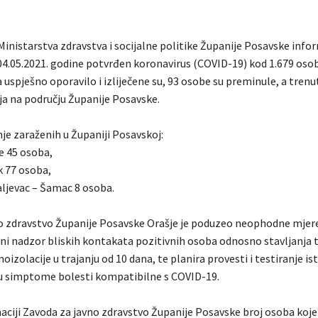
Ministarstva zdravstva i socijalne politike Županije Posavske info
 04.05.2021. godine potvrđen koronavirus (COVID-19) kod 1.679 oso
 uspješno oporavilo i izliječene su, 93 osobe su preminule, a trenu
ja na području Županije Posavske.
je zaraženih u Županiji Posavskoj:
e 45 osoba,
 77 osoba,
jevac – Šamac 8 osoba.
o zdravstvo Županije Posavske Orašje je poduzeo neophodne mjere
ni nadzor bliskih kontakata pozitivnih osoba odnosno stavljanja 
izolacije u trajanju od 10 dana, te planira provesti i testiranje is
ju simptome bolesti kompatibilne s COVID-19.
ciji Zavoda za javno zdravstvo Županije Posavske broj osoba koje