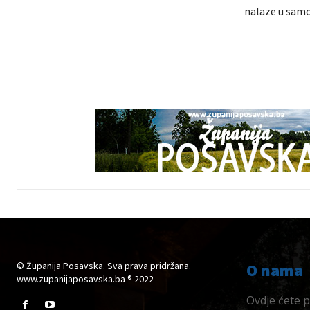
nalaze u samoi
© Županija Posavska. Sva prava pridržana.
O nama
www.zupanijaposavska.ba ® 2022
Ovdje ćete pr