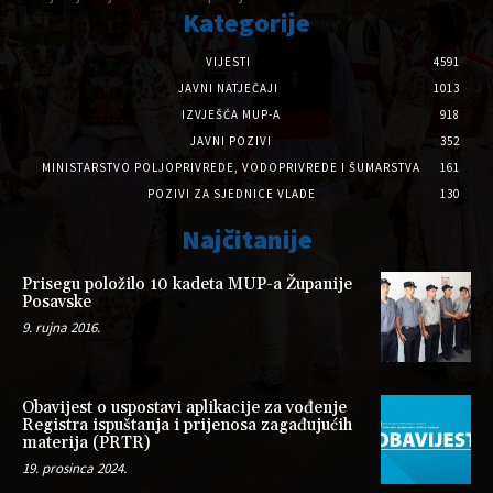
Kategorije
VIJESTI
4591
JAVNI NATJEČAJI
1013
IZVJEŠĆA MUP-A
918
JAVNI POZIVI
352
MINISTARSTVO POLJOPRIVREDE, VODOPRIVREDE I ŠUMARSTVA
161
POZIVI ZA SJEDNICE VLADE
130
Najčitanije
Prisegu položilo 10 kadeta MUP-a Županije
Posavske
9. rujna 2016.
Obavijest o uspostavi aplikacije za vođenje
Registra ispuštanja i prijenosa zagađujućih
materija (PRTR)
19. prosinca 2024.