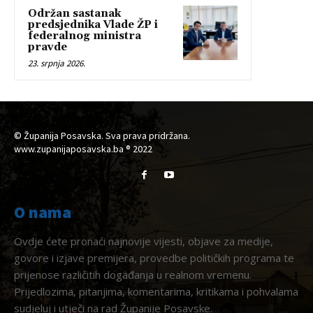
Održan sastanak
predsjednika Vlade ŽP i
federalnog ministra
pravde
23. srpnja 2026.
© Županija Posavska. Sva prava pridržana.
www.zupanijaposavska.ba ® 2022
O nama
Ovdje ćete pronaći najnovije vijesti, objave za medije,
govore i izjave premijera, provedbe političkih programa te
prijenose različitih događanja u realnom vremenu.
Prijedlozima, pitanjima, komentarima, kritikama i pohvalama
sudjeluj i utječi na rad Županije Posavske.