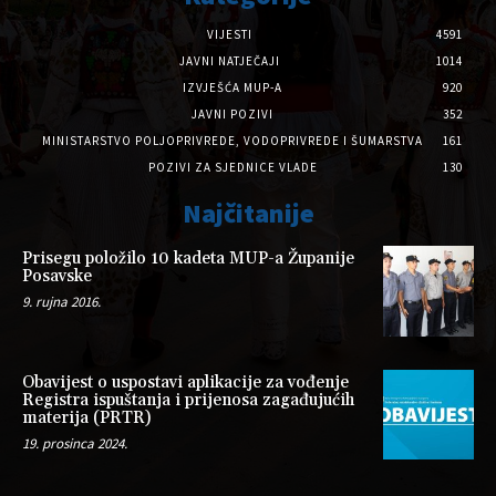
VIJESTI
4591
JAVNI NATJEČAJI
1014
IZVJEŠĆA MUP-A
920
JAVNI POZIVI
352
MINISTARSTVO POLJOPRIVREDE, VODOPRIVREDE I ŠUMARSTVA
161
POZIVI ZA SJEDNICE VLADE
130
Najčitanije
Prisegu položilo 10 kadeta MUP-a Županije
Posavske
9. rujna 2016.
Obavijest o uspostavi aplikacije za vođenje
Registra ispuštanja i prijenosa zagađujućih
materija (PRTR)
19. prosinca 2024.