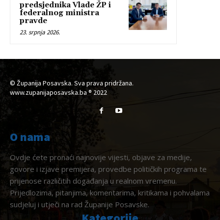
predsjednika Vlade ŽP i
federalnog ministra
pravde
23. srpnja 2026.
© Županija Posavska. Sva prava pridržana.
www.zupanijaposavska.ba ® 2022
O nama
Ovdje ćete pronaći najnovije vijesti, objave za medije,
govore i izjave premijera, provedbe političkih programa te
prijenose različitih događanja u realnom vremenu.
Prijedlozima, pitanjima, komentarima, kritikama i pohvalama
sudjeluj i utječi na rad Županije Posavske.
Kategorije