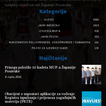
sudjeluj i utječi na rad Županije Posavske.
Kategorije
VIJESTI
4591
JAVNI NATJEČAJI
1014
IZVJEŠĆA MUP-A
920
JAVNI POZIVI
352
MINISTARSTVO POLJOPRIVREDE, VODOPRIVREDE I ŠUMARSTVA
161
POZIVI ZA SJEDNICE VLADE
130
Najčitanije
Prisegu položilo 10 kadeta MUP-a Županije
Posavske
9. rujna 2016.
Obavijest o uspostavi aplikacije za vođenje
Registra ispuštanja i prijenosa zagađujućih
materija (PRTR)