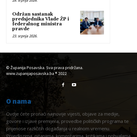
28. srpnja 2026.
Održan sastanak
predsjednika Vlade ŽP i
federalnog ministra
pravde
23. srpnja 2026.
© Županija Posavska. Sva prava pridržana.
www.zupanijaposavska.ba ® 2022
O nama
Ovdje ćete pronaći najnovije vijesti, objave za medije,
govore i izjave premijera, provedbe političkih programa te
prijenose različitih događanja u realnom vremenu.
Prijedlozima, pitanjima, komentarima, kritikama i pohvalama