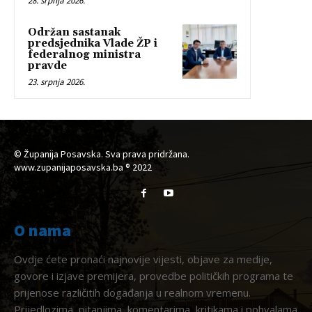
28. srpnja 2026.
Održan sastanak
predsjednika Vlade ŽP i
federalnog ministra
pravde
23. srpnja 2026.
© Županija Posavska. Sva prava pridržana.
www.zupanijaposavska.ba ® 2022
O nama
Ovdje ćete pronaći najnovije vijesti, objave za medije,
govore i izjave premijera, provedbe političkih programa te
prijenose različitih događanja u realnom vremenu.
Prijedlozima, pitanjima, komentarima, kritikama i pohvalama