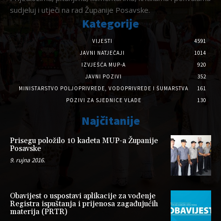
sudjeluj i utječi na rad Županije Posavske.
Kategorije
VIJESTI
4591
JAVNI NATJEČAJI
1014
IZVJEŠĆA MUP-A
920
JAVNI POZIVI
352
MINISTARSTVO POLJOPRIVREDE, VODOPRIVREDE I ŠUMARSTVA
161
POZIVI ZA SJEDNICE VLADE
130
Najčitanije
Prisegu položilo 10 kadeta MUP-a Županije
Posavske
9. rujna 2016.
Obavijest o uspostavi aplikacije za vođenje
Registra ispuštanja i prijenosa zagađujućih
materija (PRTR)