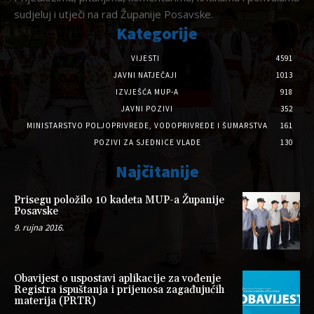
sudjeluj i utječi na rad Županije Posavske.
Kategorije
VIJESTI
4591
JAVNI NATJEČAJI
1013
IZVJEŠĆA MUP-A
918
JAVNI POZIVI
352
MINISTARSTVO POLJOPRIVREDE, VODOPRIVREDE I ŠUMARSTVA
161
POZIVI ZA SJEDNICE VLADE
130
Najčitanije
Prisegu položilo 10 kadeta MUP-a Županije
Posavske
9. rujna 2016.
Obavijest o uspostavi aplikacije za vođenje
Registra ispuštanja i prijenosa zagađujućih
materija (PRTR)