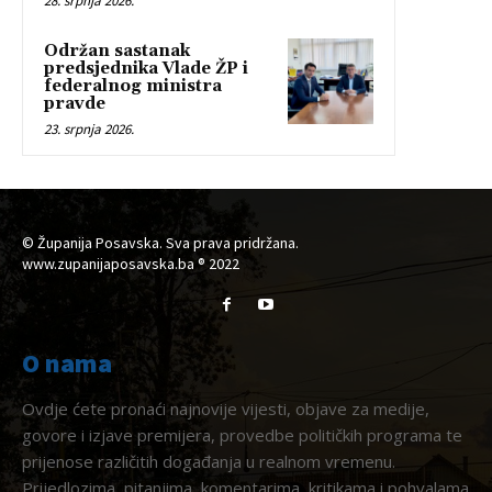
28. srpnja 2026.
Održan sastanak
predsjednika Vlade ŽP i
federalnog ministra
pravde
23. srpnja 2026.
© Županija Posavska. Sva prava pridržana.
www.zupanijaposavska.ba ® 2022
O nama
Ovdje ćete pronaći najnovije vijesti, objave za medije,
govore i izjave premijera, provedbe političkih programa te
prijenose različitih događanja u realnom vremenu.
Prijedlozima, pitanjima, komentarima, kritikama i pohvalama