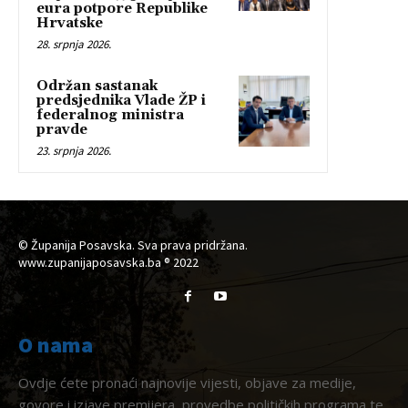
eura potpore Republike
Hrvatske
28. srpnja 2026.
Održan sastanak
predsjednika Vlade ŽP i
federalnog ministra
pravde
23. srpnja 2026.
© Županija Posavska. Sva prava pridržana.
www.zupanijaposavska.ba ® 2022
O nama
Ovdje ćete pronaći najnovije vijesti, objave za medije,
govore i izjave premijera, provedbe političkih programa te