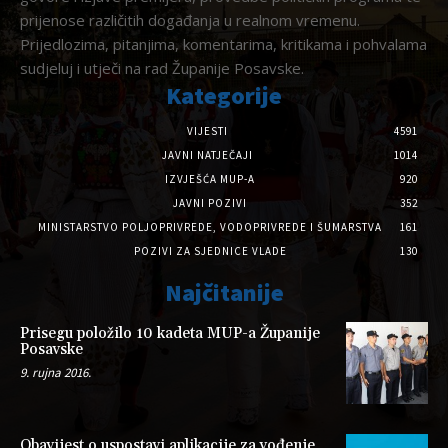
prijenose različitih događanja u realnom vremenu.
Prijedlozima, pitanjima, komentarima, kritikama i pohvalama
sudjeluj i utječi na rad Županije Posavske.
Kategorije
VIJESTI
4591
JAVNI NATJEČAJI
1014
IZVJEŠĆA MUP-A
920
JAVNI POZIVI
352
MINISTARSTVO POLJOPRIVREDE, VODOPRIVREDE I ŠUMARSTVA
161
POZIVI ZA SJEDNICE VLADE
130
Najčitanije
Prisegu položilo 10 kadeta MUP-a Županije
Posavske
9. rujna 2016.
Obavijest o uspostavi aplikacije za vođenje