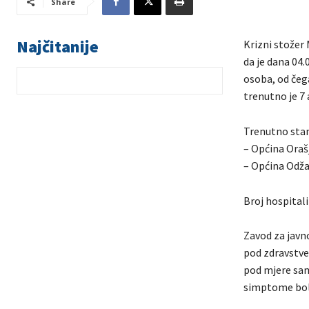
Share
Najčitanije
Krizni stožer 
da je dana 04
osoba, od čega
trenutno je 7 
Trenutno stan
– Općina Oraš
– Općina Odža
Broj hospitali
Zavod za javn
pod zdravstve
pod mjere samo
simptome bol