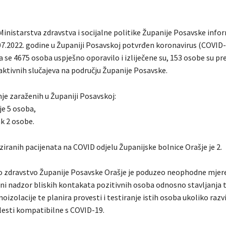
Ministarstva zdravstva i socijalne politike Županije Posavske info
.07.2022. godine u Županiji Posavskoj potvrđen koronavirus (COVID
 se 4675 osoba uspješno oporavilo i izliječene su, 153 osobe su pr
aktivnih slučajeva na području Županije Posavske.
je zaraženih u Županiji Posavskoj:
je 5 osoba,
k 2 osobe.
ziranih pacijenata na COVID odjelu Županijske bolnice Orašje je 2.
o zdravstvo Županije Posavske Orašje je poduzeo neophodne mjere
ni nadzor bliskih kontakata pozitivnih osoba odnosno stavljanja 
izolacije te planira provesti i testiranje istih osoba ukoliko razvi
esti kompatibilne s COVID-19.