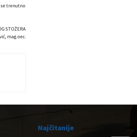
 se trenutno
OG STOŽERA
ić, mag.oec.
Najčitanije