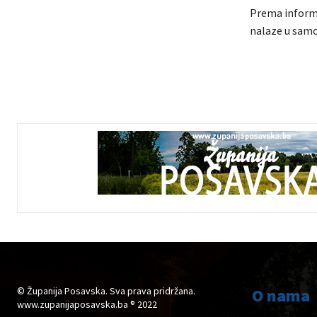
Prema informa
nalaze u samoi
© Županija Posavska. Sva prava pridržana.
O nama
www.zupanijaposavska.ba ® 2022