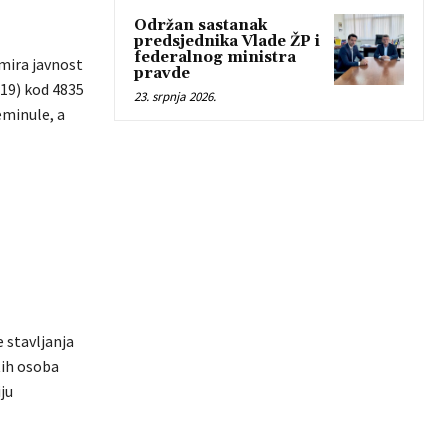
Održan sastanak
predsjednika Vlade ŽP i
federalnog ministra
rmira javnost
pravde
-19) kod 4835
23. srpnja 2026.
eminule, a
 stavljanja
tih osoba
ju