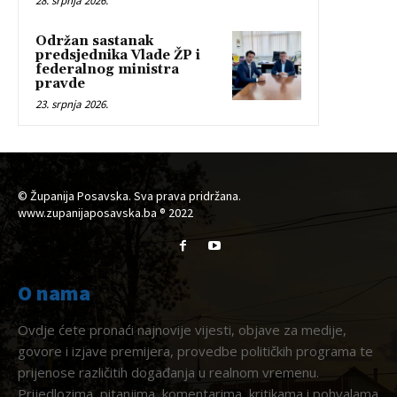
28. srpnja 2026.
Održan sastanak
predsjednika Vlade ŽP i
federalnog ministra
pravde
23. srpnja 2026.
© Županija Posavska. Sva prava pridržana.
www.zupanijaposavska.ba ® 2022
O nama
Ovdje ćete pronaći najnovije vijesti, objave za medije,
govore i izjave premijera, provedbe političkih programa te
prijenose različitih događanja u realnom vremenu.
Prijedlozima, pitanjima, komentarima, kritikama i pohvalama