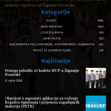
sudjeluj i utječi na rad Županije Posavske.
Kategorije
VIJESTI
4591
JAVNI NATJEČAJI
1014
IZVJEŠĆA MUP-A
920
JAVNI POZIVI
352
MINISTARSTVO POLJOPRIVREDE, VODOPRIVREDE I ŠUMARSTVA
161
POZIVI ZA SJEDNICE VLADE
130
Najčitanije
Prisegu položilo 10 kadeta MUP-a Županije
Posavske
9. rujna 2016.
Obavijest o uspostavi aplikacije za vođenje
Registra ispuštanja i prijenosa zagađujućih
materija (PRTR)