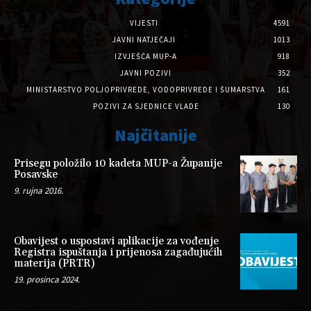
VIJESTI
4591
JAVNI NATJEČAJI
1013
IZVJEŠĆA MUP-A
918
JAVNI POZIVI
352
MINISTARSTVO POLJOPRIVREDE, VODOPRIVREDE I ŠUMARSTVA
161
POZIVI ZA SJEDNICE VLADE
130
Najčitanije
Prisegu položilo 10 kadeta MUP-a Županije
Posavske
9. rujna 2016.
Obavijest o uspostavi aplikacije za vođenje
Registra ispuštanja i prijenosa zagađujućih
materija (PRTR)
19. prosinca 2024.