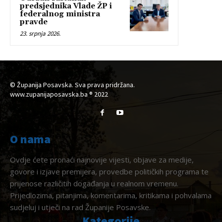
predsjednika Vlade ŽP i
federalnog ministra
pravde
23. srpnja 2026.
© Županija Posavska. Sva prava pridržana.
www.zupanijaposavska.ba ® 2022
O nama
Ovdje ćete pronaći najnovije vijesti, objave za medije,
govore i izjave premijera, provedbe političkih programa te
prijenose različitih događanja u realnom vremenu.
Prijedlozima, pitanjima, komentarima, kritikama i pohvalama
sudjeluj i utječi na rad Županije Posavske.
Kategorije