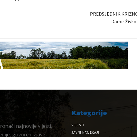
PREDSJEDNIK KRIZN
Damir Živkov
Kategorije
onaći najnovije vijesti,
VIJESTI
JAVNI NATJEČAJI
dije, govore i izjave