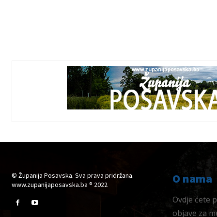
© Županija Posavska. Sva prava pridržana.
O nama
www.zupanijaposavska.ba ® 2022
Ovdje ćete pr
objave za me