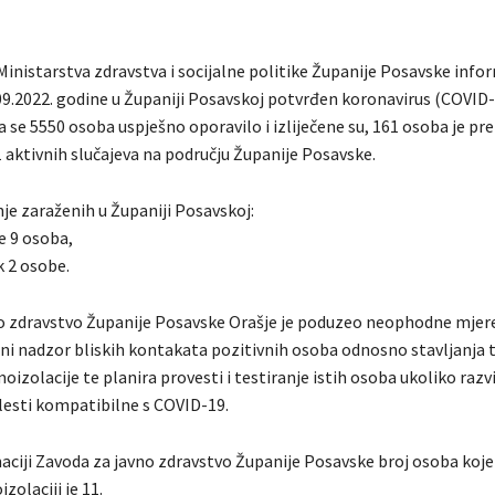
Ministarstva zdravstva i socijalne politike Županije Posavske info
.09.2022. godine u Županiji Posavskoj potvrđen koronavirus (COVID
 se 5550 osoba uspješno oporavilo i izliječene su, 161 osoba je pr
 aktivnih slučajeva na području Županije Posavske.
je zaraženih u Županiji Posavskoj:
e 9 osoba,
 2 osobe.
o zdravstvo Županije Posavske Orašje je poduzeo neophodne mjere
ni nadzor bliskih kontakata pozitivnih osoba odnosno stavljanja 
izolacije te planira provesti i testiranje istih osoba ukoliko razvi
esti kompatibilne s COVID-19.
ciji Zavoda za javno zdravstvo Županije Posavske broj osoba koje
zolaciji je 11.