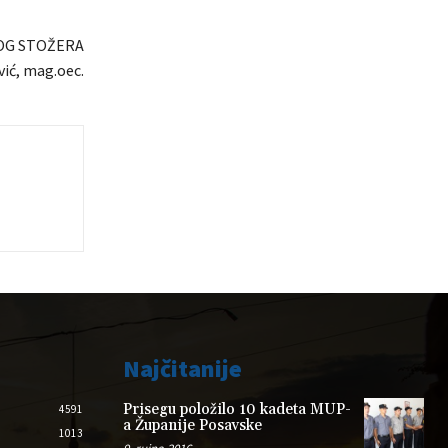
OG STOŽERA
ić, mag.oec.
Najčitanije
Prisegu položilo 10 kadeta MUP-
4591
a Županije Posavske
1013