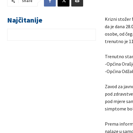
Share
Najčitanije
Krizni stožer 
da je dana 28
osobe, od čega
trenutno je 11
Trenutno stan
-Općina Orašj
-Općina Odžak
Zavod za javn
pod zdravstve
pod mjere samo
simptome bol
Prema informa
nalaze u samoi