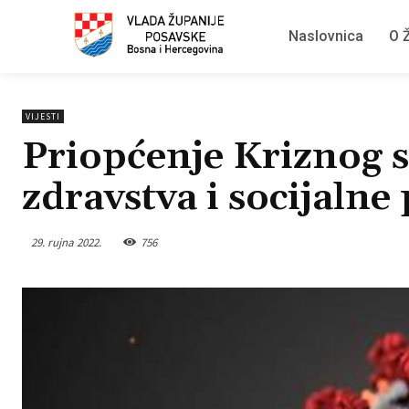
Naslovnica
O Ž
VIJESTI
Priopćenje Kriznog s
zdravstva i socijalne 
29. rujna 2022.
756