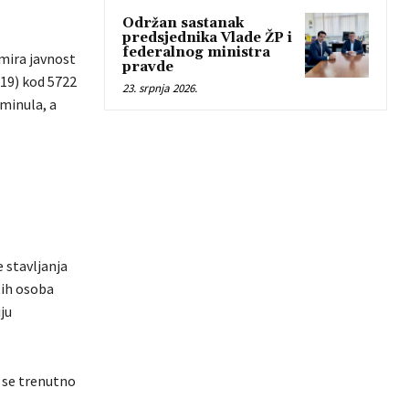
Održan sastanak
predsjednika Vlade ŽP i
federalnog ministra
rmira javnost
pravde
-19) kod 5722
23. srpnja 2026.
eminula, a
 stavljanja
tih osoba
ju
 se trenutno