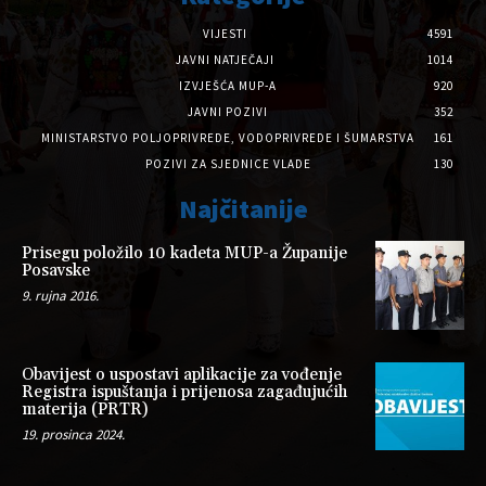
VIJESTI
4591
JAVNI NATJEČAJI
1014
IZVJEŠĆA MUP-A
920
JAVNI POZIVI
352
MINISTARSTVO POLJOPRIVREDE, VODOPRIVREDE I ŠUMARSTVA
161
POZIVI ZA SJEDNICE VLADE
130
Najčitanije
Prisegu položilo 10 kadeta MUP-a Županije
Posavske
9. rujna 2016.
Obavijest o uspostavi aplikacije za vođenje
Registra ispuštanja i prijenosa zagađujućih
materija (PRTR)
19. prosinca 2024.