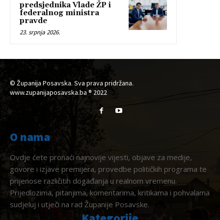
predsjednika Vlade ŽP i
federalnog ministra
pravde
23. srpnja 2026.
© Županija Posavska. Sva prava pridržana.
www.zupanijaposavska.ba ® 2022
O nama
Ovdje ćete pronaći najnovije vijesti, objave za medije,
govore i izjave premijera, provedbe političkih programa te
prijenose različitih događanja u realnom vremenu.
Prijedlozima, pitanjima, komentarima, kritikama i pohvalama
sudjeluj i utječi na rad Županije Posavske.
Kategorije