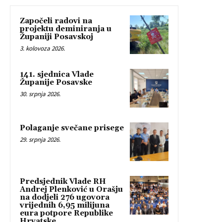
Započeli radovi na
projektu deminiranja u
Županiji Posavskoj
3. kolovoza 2026.
141. sjednica Vlade
Županije Posavske
30. srpnja 2026.
Polaganje svečane prisege
29. srpnja 2026.
Predsjednik Vlade RH
Andrej Plenković u Orašju
na dodjeli 276 ugovora
vrijednih 6,95 milijuna
eura potpore Republike
Hrvatske