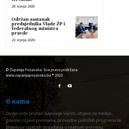
28. srpnja 2026.
Održan sastanak
predsjednika Vlade ŽP i
federalnog ministra
pravde
23. srpnja 2026.
© Županija Posavska. Sva prava pridržana.
www.zupanijaposavska.ba ® 2022
O nama
Ovdje ćete pronaći najnovije vijesti, objave za medije,
govore i izjave premijera, provedbe političkih programa te
prijenose različitih događanja u realnom vremenu.