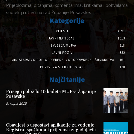
Prijedlozima, pitanjima, komentarima, kritikama i pohvalama
sudjeluj i utječi na rad Županije Posavske.
Kategorije
VIJESTI
4591
JAVNI NATJEČAJI
1013
IZVJEŠĆA MUP-A
918
JAVNI POZIVI
352
MINISTARSTVO POLJOPRIVREDE, VODOPRIVREDE I ŠUMARSTVA
161
POZIVI ZA SJEDNICE VLADE
130
Najčitanije
Prisegu položilo 10 kadeta MUP-a Županije
Posavske
9. rujna 2016.
Obavijest o uspostavi aplikacije za vođenje
Registra ispuštanja i prijenosa zagađujućih