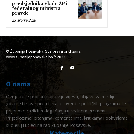
predsjednika Vlade ŽP i
federalnog ministra
pravde
23. srpnja 2026.
© Županija Posavska. Sva prava pridržana.
www.zupanijaposavska.ba ® 2022
O nama
Ovdje ćete pronaći najnovije vijesti, objave za medije,
govore i izjave premijera, provedbe političkih programa te
prijenose različitih događanja u realnom vremenu.
Prijedlozima, pitanjima, komentarima, kritikama i pohvalama
sudjeluj i utječi na rad Županije Posavske.
Kategorije