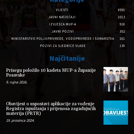
VIJESTI
4591
JAVNI NATJEČAJI
1013
IZVJEŠĆA MUP-A
918
JAVNI POZIVI
352
MINISTARSTVO POLJOPRIVREDE, VODOPRIVREDE I ŠUMARSTVA
161
POZIVI ZA SJEDNICE VLADE
130
Najčitanije
Prisegu položilo 10 kadeta MUP-a Županije
Posavske
9. rujna 2016.
Obavijest o uspostavi aplikacije za vođenje
Registra ispuštanja i prijenosa zagađujućih
materija (PRTR)
19. prosinca 2024.