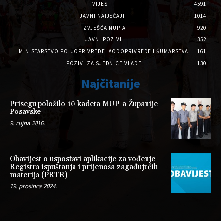
VIJESTI
4591
JAVNI NATJEČAJI
1014
IZVJEŠĆA MUP-A
920
JAVNI POZIVI
352
MINISTARSTVO POLJOPRIVREDE, VODOPRIVREDE I ŠUMARSTVA
161
POZIVI ZA SJEDNICE VLADE
130
Najčitanije
Prisegu položilo 10 kadeta MUP-a Županije
Posavske
9. rujna 2016.
Obavijest o uspostavi aplikacije za vođenje
Registra ispuštanja i prijenosa zagađujućih
materija (PRTR)
19. prosinca 2024.