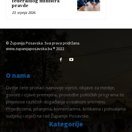
federalnog ministra
pravde
23. srpnja 2026.
© Županija Posavska. Sva prava pridržana.
www.zupanijaposavska.ba ® 2022
O nama
Ovdje ćete pronaći najnovije vijesti, objave za medije,
govore i izjave premijera, provedbe političkih programa te
prijenose različitih događanja u realnom vremenu.
Prijedlozima, pitanjima, komentarima, kritikama i pohvalama
sudjeluj i utječi na rad Županije Posavske.
Kategorije