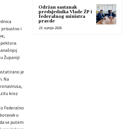
Održan sastanak
predsjednika Vlade ŽP i
federalnog ministra
ednica
pravde
23. srpnja 2026.
 prisustvo i
ke,
spektora.
današnjoj
u Županiji
statirano je
m. Na
oronavirusa,
nzitu kroz
alo Federalno
 boravak u
a da se putem