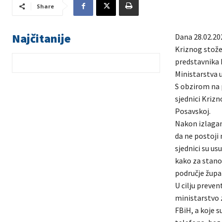
Share
Najčitanije
Dana 28.02.202
Kriznog stožer
predstavnika 
Ministarstva 
S obzirom na p
sjednici Kriz
Posavskoj.
Nakon izlagan
da ne postoji 
sjednici su us
kako za stanov
područje župan
U cilju preven
ministarstvo z
FBiH, a koje s