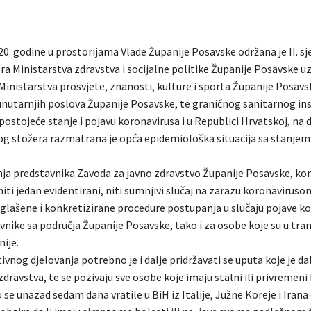
0. godine u prostorijama Vlade Županije Posavske održana je II. sj
a Ministarstva zdravstva i socijalne politike Županije Posavske uz
Ministarstva prosvjete, znanosti, kulture i sporta Županije Posavs
unutarnjih poslova Županije Posavske, te graničnog sanitarnog in
ostojeće stanje i pojavu koronavirusa i u Republici Hrvatskoj, na 
nog stožera razmatrana je opća epidemiološka situacija sa stanjem 
ja predstavnika Zavoda za javno zdravstvo Županije Posavske, kon
niti jedan evidentirani, niti sumnjivi slučaj na zarazu koronaviruso
uglašene i konkretizirane procedure postupanja u slučaju pojave k
nike sa područja Županije Posavske, tako i za osobe koje su u tra
ije.
tivnog djelovanja potrebno je i dalje pridržavati se uputa koje je d
dravstva, te se pozivaju sve osobe koje imaju stalni ili privremeni
u se unazad sedam dana vratile u BiH iz Italije, Južne Koreje i Iran