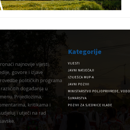
Kategorije
onaći najnovije vijesti,
VIJESTI
JAVNI NATJEČAJI
dije, govore i izjave
IZVJEŠĆA MUP-A
provedbe političkih programa
JAVNI POZIVI
 različitih događanja u
MINISTARSTVO POLJOPRIVREDE, VODO
menu. Prijedlozima,
ŠUMARSTVA
omentarima, kritikama i
POZIVI ZA SJEDNICE VLADE
djeluj i utječi na rad
savske.