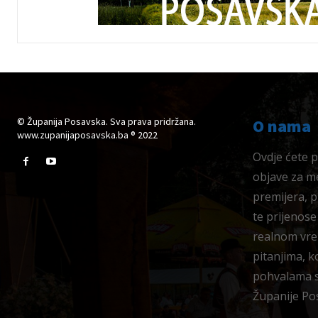
© Županija Posavska. Sva prava pridržana.
O nama
www.zupanijaposavska.ba ® 2022
Ovdje ćete pr
objave za me
premijera, 
te prijenose
realnom vre
pitanjima, k
pohvalama su
Županije Po