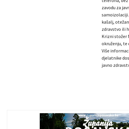
telefona, bez
zavodu za jav
samoizolaciji
kašalj, oteža
zdravstvo ili 
Krizni stožer 
okruženju, te
Više informac
djelatnike do
javno zdravst