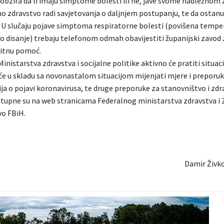
 obzira da li imaju simptome bolesti ili ne, jave svome nadležnom
no zdravstvo radi savjetovanja o daljnjem postupanju, te da ostanu
. U slučaju pojave simptoma respiratorne bolesti (povišena tempe
no disanje) trebaju telefonom odmah obavijestiti županijski zavod 
hitnu pomoć.
Ministarstva zdravstva i socijalne politike aktivno će pratiti situaci
 će u skladu sa novonastalom situacijom mijenjati mjere i preporuk
ija o pojavi koronavirusa, te druge preporuke za stanovništvo i zd
stupne su na web stranicama Federalnog ministarstva zdravstva i 
vo FBiH.
Damir Živkov