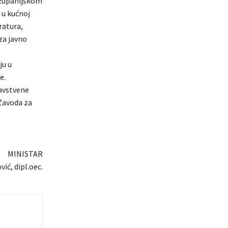
 županijskom
 u kućnoj
ratura,
za javno
ju u
e.
ravstvene
Zavoda za
MINISTAR
ić, dipl.oec.