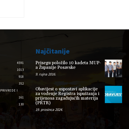
Najčitanije
Prisegu položilo 10 kadeta MUP-
4591
a Županije Posavske
1013
9. rujna 2016.
918
352
Obavijest o uspostavi aplikacije
PRIVREDE I
za vođenje Registra ispuštanja i
161
prijenosa zagađujućih materija
(PRTR)
130
19. prosinca 2024.