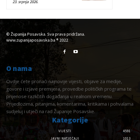
23. srpnja 2026.
© Županija Posavska. Sva prava pridržana.
www.zupanijaposavska.ba ® 2022
O nama
Ovdje ćete pronaći najnovije vijesti, objave za medije,
govore i izjave premijera, provedbe političkih programa te
prijenose različitih događanja u realnom vremenu.
Prijedlozima, pitanjima, komentarima, kritikama i pohvalama
sudjeluj i utječi na rad Županije Posavske.
Kategorije
VIJESTI
4591
JAVNI NATJEČAJI
1013