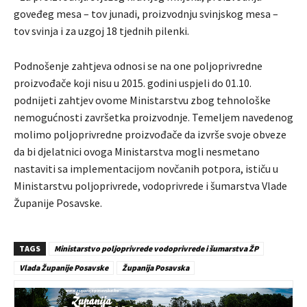
goveđeg mesa – tov junadi, proizvodnju svinjskog mesa –
tov svinja i za uzgoj 18 tjednih pilenki.
Podnošenje zahtjeva odnosi se na one poljoprivredne
proizvođače koji nisu u 2015. godini uspjeli do 01.10.
podnijeti zahtjev ovome Ministarstvu zbog tehnološke
nemogućnosti završetka proizvodnje. Temeljem navedenog
molimo poljoprivredne proizvođače da izvrše svoje obveze
da bi djelatnici ovoga Ministarstva mogli nesmetano
nastaviti sa implementacijom novčanih potpora, ističu u
Ministarstvu poljoprivrede, vodoprivrede i šumarstva Vlade
Županije Posavske.
TAGS
Ministarstvo poljoprivrede vodoprivrede i šumarstva ŽP
Vlada Županije Posavske
Županija Posavska