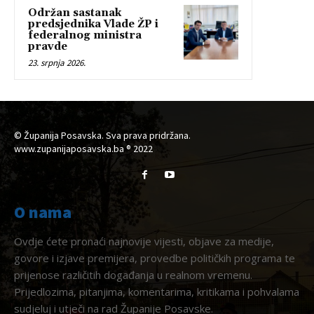
Održan sastanak
predsjednika Vlade ŽP i
federalnog ministra
pravde
23. srpnja 2026.
© Županija Posavska. Sva prava pridržana.
www.zupanijaposavska.ba ® 2022
O nama
Ovdje ćete pronaći najnovije vijesti, objave za medije,
govore i izjave premijera, provedbe političkih programa te
prijenose različitih događanja u realnom vremenu.
Prijedlozima, pitanjima, komentarima, kritikama i pohvalama
sudjeluj i utječi na rad Županije Posavske.