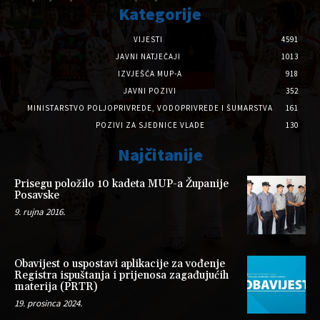
Kategorije
VIJESTI
4591
JAVNI NATJEČAJI
1013
IZVJEŠĆA MUP-A
918
JAVNI POZIVI
352
MINISTARSTVO POLJOPRIVREDE, VODOPRIVREDE I ŠUMARSTVA
161
POZIVI ZA SJEDNICE VLADE
130
Najčitanije
Prisegu položilo 10 kadeta MUP-a Županije
Posavske
9. rujna 2016.
Obavijest o uspostavi aplikacije za vođenje
Registra ispuštanja i prijenosa zagađujućih
materija (PRTR)
19. prosinca 2024.