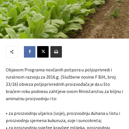
Objavom Programa novčanih potpora u poljoprivredi i
ruralnom razvoju za 2016.g. (Službene novine F BiH, broj:
23/16) obveza poljoprivrednih proizvođača je da u što
kraćem roku podnesu zahtjeve ovom Ministarstvu za biljnu i
animalnu proizvodnju i to:
• za proizvodnju uljarica (soje), proizvodnju duhana u listu i
proizvodnju sjemena kukuruza, soje i suncokreta;
• za proizvodnju svježeg kravljeg mlijeka, proizvodnju