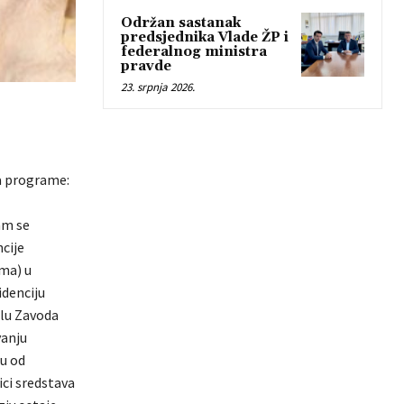
Održan sastanak
predsjednika Vlade ŽP i
federalnog ministra
pravde
23. srpnja 2026.
za programe:
am se
cije
ma) u
idenciju
alu Zavoda
vanju
ju od
ici sredstava