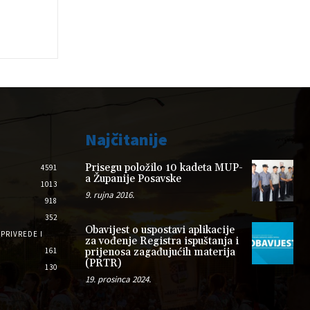
Najčitanije
Prisegu položilo 10 kadeta MUP-
4591
a Županije Posavske
1013
9. rujna 2016.
918
352
Obavijest o uspostavi aplikacije
PRIVREDE I
za vođenje Registra ispuštanja i
161
prijenosa zagađujućih materija
(PRTR)
130
19. prosinca 2024.