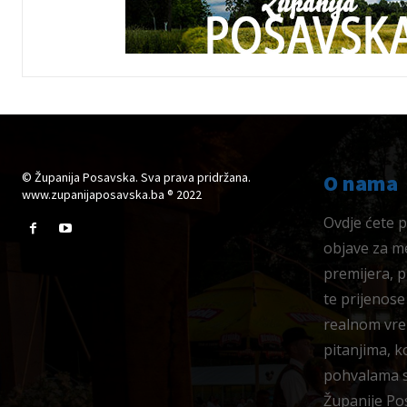
© Županija Posavska. Sva prava pridržana.
O nama
www.zupanijaposavska.ba ® 2022
Ovdje ćete pr
objave za me
premijera, 
te prijenose
realnom vre
pitanjima, k
pohvalama su
Županije Po