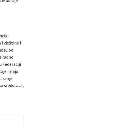
ziv ostaje
nciju
 vještine i
nosu od
a radno
u Federaciji
koje imaju
ciranje
ka sredstava,