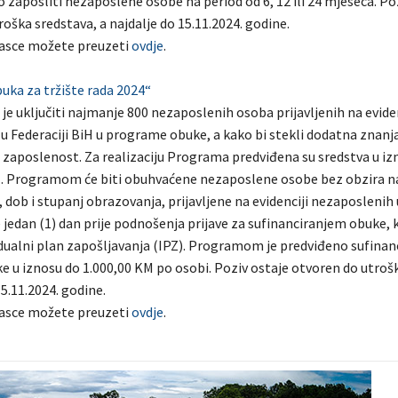
zaposliti nezaposlene osobe na period od 6, 12 ili 24 mjeseca. Po
oška sredstava, a najdalje do 15.11.2024. godine.
asce možete preuzeti
ovdje
.
ka za tržište rada 2024“
je uključiti najmanje 800 nezaposlenih osoba prijavljenih na evide
 Federaciji BiH u programe obuke, a kako bi stekli dodatna znanja i
u zaposlenost. Za realizaciju Programa predviđena su sredstva u iz
. Programom će biti obuhvaćene nezaposlene osobe bez obzira n
, dob i stupanj obrazovanja, prijavljene na evidenciji nezaposlenih 
 jedan (1) dan prije podnošenja prijave za sufinanciranjem obuke, 
idualni plan zapošljavanja (IPZ). Programom je predviđeno sufinan
e u iznosu do 1.000,00 KM po osobi. Poziv ostaje otvoren do utroš
15.11.2024. godine.
asce možete preuzeti
ovdje
.