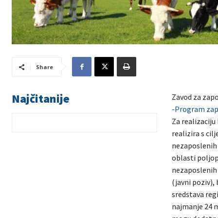
Share
Najčitanije
Zavod za zapo
-Program zapo
Za realizacij
realizira s ci
nezaposlenih 
oblasti poljop
nezaposlenih 
(javni poziv),
sredstava regi
najmanje 24 mj