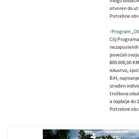
mogu dodatno 
otvoren do utr
Potrebne obr
-Program „Obu
Cilj Programa 
nezaposlenih u
povećali svoj
800.000,00 KM
iskustvo, spol
BiH, najmanje
izrađen indiv
troškova obuk
a najdalje do 
Potrebne obr