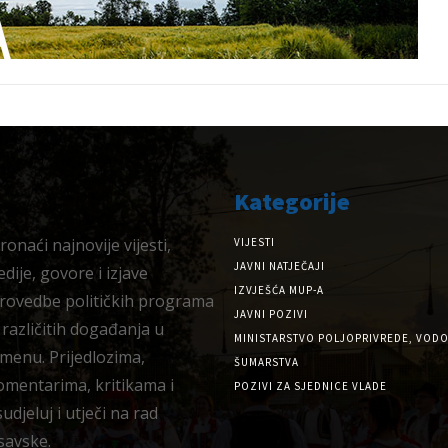
Kategorije
onaći najnovije vijesti,
VIJESTI
JAVNI NATJEČAJI
dije, govore i izjave
IZVJEŠĆA MUP-A
provedbe političkih programa
JAVNI POZIVI
 različitih događanja u
MINISTARSTVO POLJOPRIVREDE, VODO
menu. Prijedlozima,
ŠUMARSTVA
omentarima, kritikama i
POZIVI ZA SJEDNICE VLADE
djeluj i utječi na rad
savske.