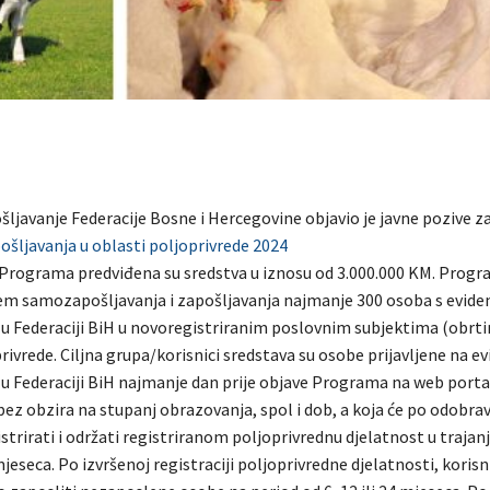
šljavanje Federacije Bosne i Hercegovine objavio je javne pozive 
šljavanja u oblasti poljoprivrede 2024
u Programa predviđena su sredstva u iznosu od 3.000.000 KM. Progr
ljem samozapošljavanja i zapošljavanja najmanje 300 osoba s eviden
u Federaciji BiH u novoregistriranim poslovnim subjektima (obrti
rivrede. Ciljna grupa/korisnici sredstava su osobe prijavljene na ev
u Federaciji BiH najmanje dan prije objave Programa na web port
 bez obzira na stupanj obrazovanja, spol i dob, a koja će po odobra
strirati i održati registriranom poljoprivrednu djelatnost u trajan
eseca. Po izvršenoj registraciji poljoprivredne djelatnosti, korisn