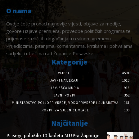
O nama
Ovdje ćete pronaći najnovije vijesti, objave za medije,
govore i izjave premijera, provedbe političkih programa te
prijenose različitih događanja u realnom vremenu.
Prijedlozima, pitanjima, komentarima, kritikama i pohvalama
sudjeluj i utječi na rad Županije Posavske.
Kategorije
VIJESTI
4591
JAVNI NATJEČAJI
1013
IZVJEŠĆA MUP-A
918
JAVNI POZIVI
352
MINISTARSTVO POLJOPRIVREDE, VODOPRIVREDE I ŠUMARSTVA
161
POZIVI ZA SJEDNICE VLADE
130
Najčitanije
Prisegu položilo 10 kadeta MUP-a Županije