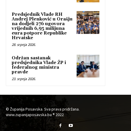
Predsjednik Vlade RH
Andrej Plenković u Orašju
na dodjeli 276 ugovora
vrijednih 6,95 milijuna
eura potpore Republike
Hrvatske
28. srpnja 2026.
Održan sastanak
predsjednika Vlade ŽP i
federalnog ministra
pravde
23. srpnja 2026.
© Županija Posavska. Sva prava pridržana.
www.zupanijaposavska.ba ® 2022