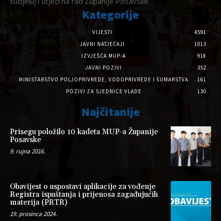
sudjeluj i utječi na rad Županije Posavske.
Kategorije
VIJESTI
4591
JAVNI NATJEČAJI
1013
IZVJEŠĆA MUP-A
918
JAVNI POZIVI
352
MINISTARSTVO POLJOPRIVREDE, VODOPRIVREDE I ŠUMARSTVA
161
POZIVI ZA SJEDNICE VLADE
130
Najčitanije
Prisegu položilo 10 kadeta MUP-a Županije
Posavske
9. rujna 2016.
Obavijest o uspostavi aplikacije za vođenje
Registra ispuštanja i prijenosa zagađujućih
materija (PRTR)
19. prosinca 2024.