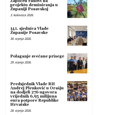
Započeli radovi na
projektu deminiranja u
Županiji Posavskoj
3. kolovoza 2026.
141. sjednica Vlade
Županije Posavske
30. srpnja 2026.
Polaganje svečane prisege
29. srpnja 2026.
Predsjednik Vlade RH
Andrej Plenković u Orašju
na dodjeli 276 ugovora
vrijednih 6,95 milijuna
eura potpore Republike
Hrvatske
28. srpnja 2026.