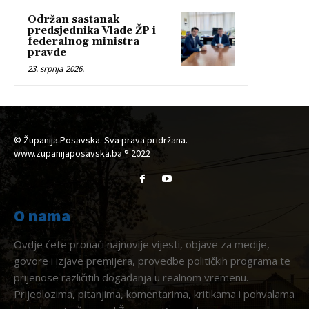
Održan sastanak
predsjednika Vlade ŽP i
federalnog ministra
pravde
23. srpnja 2026.
© Županija Posavska. Sva prava pridržana.
www.zupanijaposavska.ba ® 2022
O nama
Ovdje ćete pronaći najnovije vijesti, objave za medije,
govore i izjave premijera, provedbe političkih programa te
prijenose različitih događanja u realnom vremenu.
Prijedlozima, pitanjima, komentarima, kritikama i pohvalama