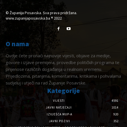
© Županija Posavska. Sva prava pridržana.
www.zupanijaposavska.ba ® 2022
O nama
Ovdje ćete pronaći najnovije vijesti, objave za medije,
govore i izjave premijera, provedbe političkih programa te
prijenose različitih događanja u realnom vremenu.
Prijedlozima, pitanjima, komentarima, kritikama i pohvalama
sudjeluj i utječi na rad Županije Posavske.
Kategorije
VIJESTI
4591
JAVNI NATJEČAJI
1014
IZVJEŠĆA MUP-A
920
JAVNI POZIVI
352