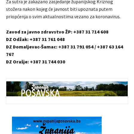
Za sutra je zakazano zasjedanje županijskog Kriznog
stožera nakon kojeg će javnost biti upoznata putem
priopćenja o svim aktualnostima vezano za koronavirus.
Zavod za javno zdravstvo ŽP: +387 31 714 608
DZ Odžak: +387 31 761 048
DZ Domaljevac-Šamac: +387 31 791 054 / +387 63 164
767
DZ Orašje: +387 31 744 030