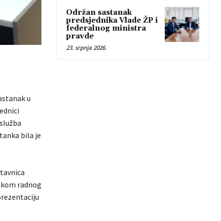
Održan sastanak
predsjednika Vlade ŽP i
federalnog ministra
pravde
23. srpnja 2026.
astanak u
ednici
 služba
tanka bila je
stavnica
ijekom radnog
prezentaciju