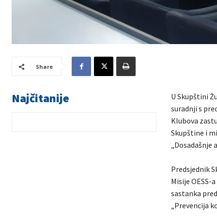
Share
Najčitanije
U Skupštini Ž
suradnji s pr
Klubova zastup
Skupštine i m
„Dosadašnje a
Predsjednik S
Misije OESS-a
sastanka pred
„Prevencija ko