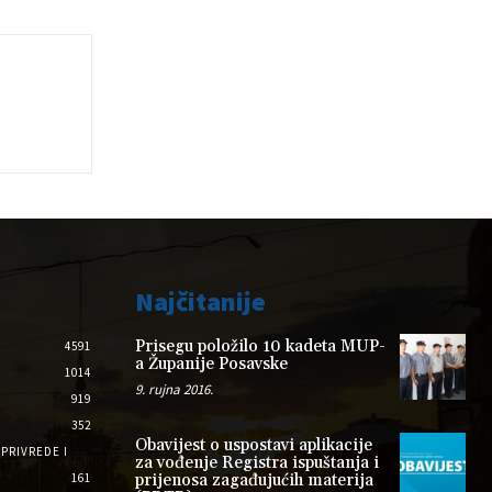
Najčitanije
Prisegu položilo 10 kadeta MUP-
4591
a Županije Posavske
1014
9. rujna 2016.
919
352
Obavijest o uspostavi aplikacije
PRIVREDE I
za vođenje Registra ispuštanja i
161
prijenosa zagađujućih materija