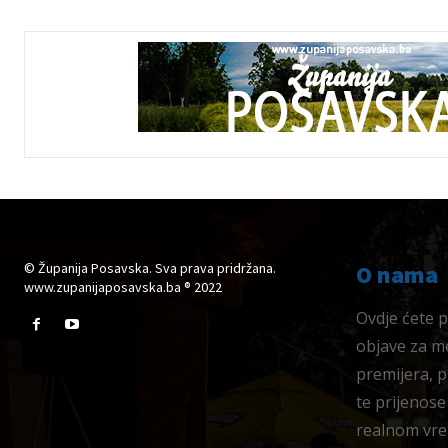
© Županija Posavska. Sva prava pridržana.
O nama
www.zupanijaposavska.ba ® 2022
Ovdje ćete pr
objave za me
premijera, 
te prijenose
realnom vre