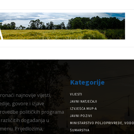
Kategorije
onaći najnovije vijesti,
VIJESTI
JAVNI NATJEČAJI
dije, govore i izjave
IZVJEŠĆA MUP-A
provedbe političkih programa
JAVNI POZIVI
 različitih događanja u
MINISTARSTVO POLJOPRIVREDE, VODO
menu. Prijedlozima,
ŠUMARSTVA