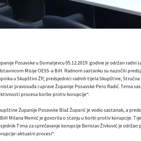
upanije Posavske u Domaljevcu 05.12.2019. godine je održan radni s
edstavnicom Misije OESS-a BiH. Radnom sastanku su nazočili predsj
nika u Skupštini ŽP, predsjednici radnih tijela Skupštine, Stručna
inistar pravosuđa i uprave Županije Posavske Pero Radić. Tema sas
ktivnosti procesa borbe protiv korupcije“.
kupštine Županije Posavske Blaž Župarić je vodio sastanak, a pred
 BiH Milana Memić je govorila o stanju u borbi protiv korupcije. T
sjednik Tima za sprečavanje korupcije Berislav Živković je održao 
rupcije-aktualni procesi“.